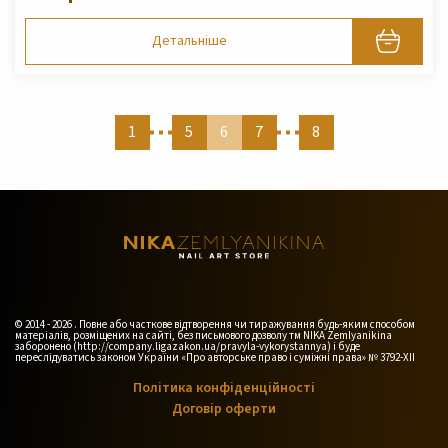
Детальніше
1
5
6
7
8
© 2014 - 2026 . Повне або часткове відтворення чи тиражування будь-яким способом
матеріалів, розміщених на сайті, без письмового дозволу тм NIKA Zemlyanikina
заборонено (http://company.ligazakon.ua/pravyla-vykorystannya) і буде
переслідуватись законом України «Про авторське право і суміжні права» № 3792-XII
Політика конфіденційності
Договір оферти