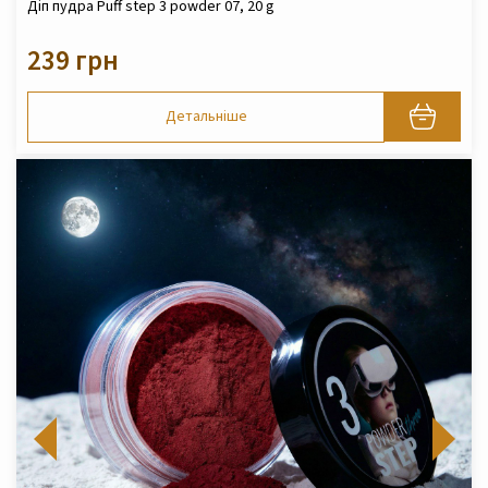
Діп пудра Puff step 3 powder 07, 20 g
239 грн
Детальніше