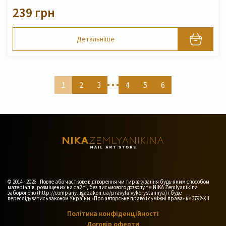
239 грн
Детальніше
1
2
3
4
5
6
© 2014 - 2026 . Повне або часткове відтворення чи тиражування будь-яким способом
матеріалів, розміщених на сайті, без письмового дозволу тм NIKA Zemlyanikina
заборонено (http://company.ligazakon.ua/pravyla-vykorystannya) і буде
переслідуватись законом України «Про авторське право і суміжні права» № 3792-XII
Політика конфіденційності
Договір оферти