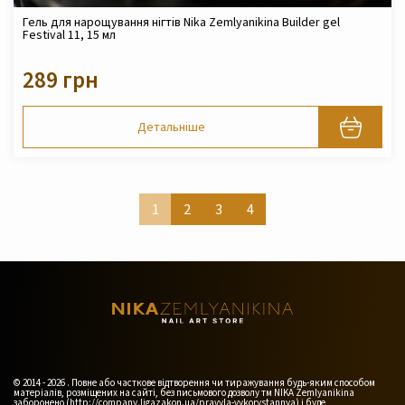
Гель для нарощування нігтів Nika Zemlyanikina Builder gel
Festival 11, 15 мл
289 грн
Детальніше
1
2
3
4
© 2014 - 2026 . Повне або часткове відтворення чи тиражування будь-яким способом
матеріалів, розміщених на сайті, без письмового дозволу тм NIKA Zemlyanikina
заборонено (http://company.ligazakon.ua/pravyla-vykorystannya) і буде