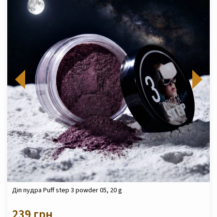
Діп пудра Puff step 3 powder 05, 20 g
239 грн