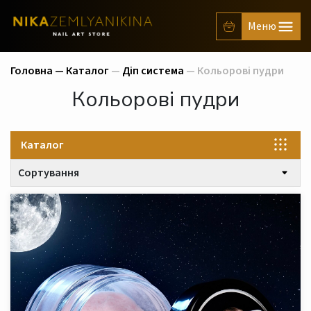
Головна —
Каталог
—
Діп система
— Кольорові пудри
Кольорові пудри
Каталог
Сортування