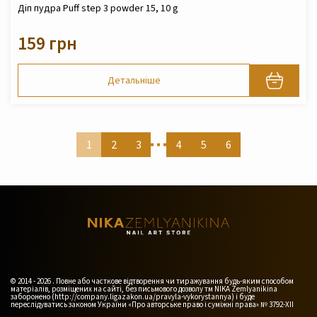
Діп пудра Puff step 3 powder 15, 10 g
159 грн
Детальніше
1
2
3
4
5
6
© 2014 - 2026 . Повне або часткове відтворення чи тиражування будь-яким способом
матеріалів, розміщених на сайті, без письмового дозволу тм NIKA Zemlyanikina
заборонено (http://company.ligazakon.ua/pravyla-vykorystannya) і буде
переслідуватись законом України «Про авторське право і суміжні права» № 3792-XII