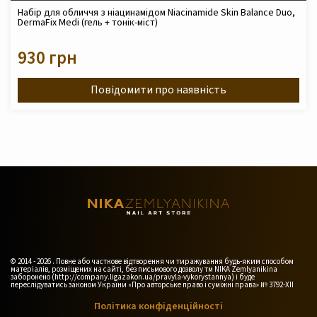
Набір для обличчя з ніацинамідом Niacinamide Skin Balance Duo,
DermaFix Medi (гель + тонік-міст)
930 грн
Повідомити про наявність
© 2014 - 2026 . Повне або часткове відтворення чи тиражування будь-яким способом
матеріалів, розміщених на сайті, без письмового дозволу тм NIKA Zemlyanikina
заборонено (http://company.ligazakon.ua/pravyla-vykorystannya) і буде
переслідуватись законом України «Про авторське право і суміжні права» № 3792-XII
Політика конфіденційності