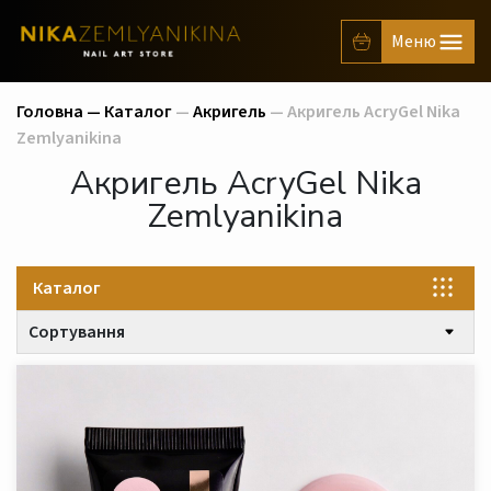
Головна —
Каталог
—
Акригель
— Акригель AcryGel Nika
Zemlyanikina
Акригель AcryGel Nika
Zemlyanikina
Каталог
Сортування