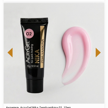
Акригель AcryGel Nika Zemlyanikina 02, 15мл