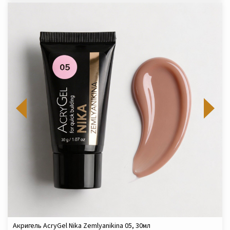
Акригель AcryGel Nika Zemlyanikina 05, 30мл