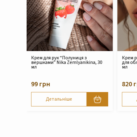
Крем реконструюючий живильний
Філер 
na, 30
для обличчя Nika Zemlyanikina, 30
Zemlya
мл
210 
820 грн
Детальніше