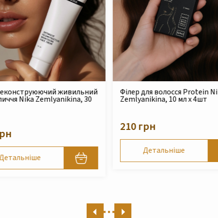
для волосся Protein Nika
Безсульфатний очищуючи
nikina, 10 мл x 4шт
шампунь для сухого та
пошкодженого волосся Nik
Zemlyanikina, 250 мл
грн
490 грн
Детальніше
Детальніше