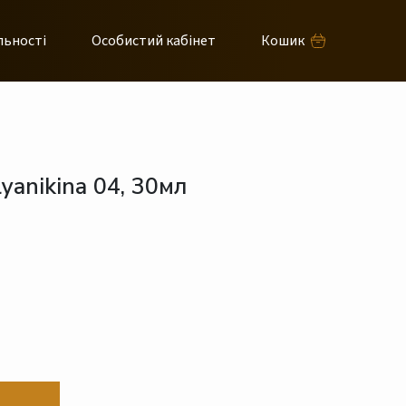
льності
Особистий кабінет
Кошик
yanikina 04, 30мл