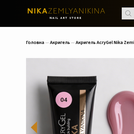
Пошу
товар
Головна
—
Акригель
—
Акригель AcryGel Nika Zem