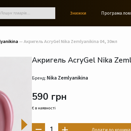
к
Знижки
Програма лоя
ів
lyanikina
— Акригель AcryGel Nika Zemlyanikina 04, 30мл
Акригель AcryGel Nika Zeml
Nika Zemlyanikina
Бренд:
590 грн
Є в наявності
1
Додати до кошика