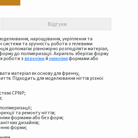
Відгуки
оделювання, нарощування, укріплення та
ої системи та зручність роботи з гелевими
ція допомагає рівномірно розподіляти матеріал,
орму до полімеризації. Акригель зберігає форму
ля роботи з
верхніми
й
нижніми
формами або
ати матеріал як основу для френчу,
иття. Підходить для моделювання нігтів різної
стемі CPNP;
;
 полімеризації;
рекції та ремонту нігтів;
жніми формами або без форм;
анітних дизайнів;
анню форми;
нням.