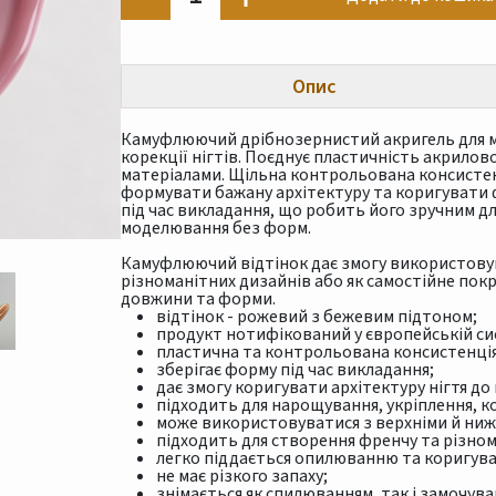
Опис
Камуфлюючий дрібнозернистий акригель для м
корекції нігтів. Поєднує пластичність акрилов
матеріалами. Щільна контрольована консистен
формувати бажану архітектуру та коригувати ф
під час викладання, що робить його зручним д
моделювання без форм.
Камуфлюючий відтінок дає змогу використовув
різноманітних дизайнів або як самостійне покр
довжини та форми.
відтінок - рожевий з бежевим підтоном;
продукт нотифікований у європейській си
пластична та контрольована консистенція
зберігає форму під час викладання;
дає змогу коригувати архітектуру нігтя до
підходить для нарощування, укріплення, ко
може використовуватися з верхніми й ни
підходить для створення френчу та різном
легко піддається опилюванню та коригув
не має різкого запаху;
знімається як спилюванням, так і замочува