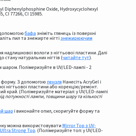
oyl Diphenylphosphine Oxide, Hydroxycyclohexyl
5, CI 77266, CI 15985.
а допомогою
бафа
зніміть глянець із поверхні
аліть пил та знежирте нігті
знежирюючим
я надлишкової вологи з нігтьової пластини. Далі
о стану натуральних нігтів (
читайте тут
).
шаром. Полімеризуйте в UV/LED-лампі - 2
ю форму. З допомогою
пензля
Нанесіть AcryGel і
ої нігтьової пластини або корекцію/ремонт.
ний край. (Полімеризуйте матеріал: у UV/LED-лампі
ід потужності лампи, товщини шару та кількості
ий шар
і виконайте опил, скоригуйте форму та
тінку можна використовувати
Mirror Top з UV-
Ultra Strong Top
. (Полімеризуйте топ: у UV/LED-