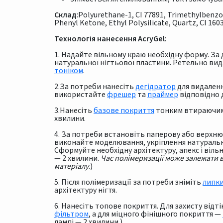
Склад
:Polyurethane-1, CI 77891, Trimethylbenz
Phenyl Ketone, Ethyl Polysilicate, Quartz, CI 1603
Технологія нанесення AcryGel
:
1. Надайте вільному краю необхідну форму. З
натуральної нігтьової пластини. Ретельно вид
тоніком
.
2.За потреби нанесіть
дегідратор
для видаленн
використайте
фрешер
та
праймер
відповідно д
3.Нанесіть
базове покриття
тонким втираючим 
хвилини.
4. За потреби встановіть паперову або верхн
виконайте моделювання, укріплення натуральн
Cформуйте необхідну архітектуру, апекс і віль
— 2 хвилини.
Час полімеризації може залежати в
матеріалу
.)
5. Після полімеризації за потреби зніміть
липк
архітектуру нігтя.
6. Нанесіть топове покриття. Для захисту від
фільтром
, а для міцного фінішного покриття —
лампі — 2 хвилини.)