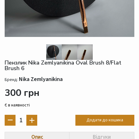
Пензлик Nika Zemlyanikina Oval Brush 8/Flat
Brush 6
Nika Zemlyanikina
Бренд:
300 грн
Є в наявності
1
Додати до кошика
Опис
Відгуки