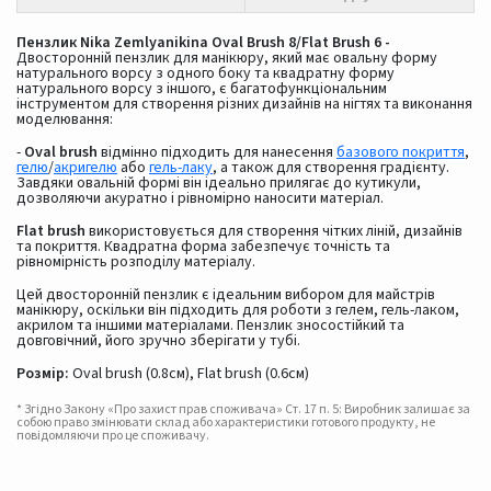
Пензлик Nika Zemlyanikina Oval Brush 8/Flat Brush 6 -
Двосторонній пензлик для манікюру, який має овальну форму
натурального ворсу з одного боку та квадратну форму
натурального ворсу з іншого, є багатофункціональним
інструментом для створення різних дизайнів на нігтях та виконання
моделювання:
-
Oval brush
відмінно підходить для нанесення
базового покриття
,
гелю
/
акригелю
або
гель-лаку
, а також для створення градієнту.
Завдяки овальній формі він ідеально прилягає до кутикули,
дозволяючи акуратно і рівномірно наносити матеріал.
Flat brush
використовується для створення чітких ліній, дизайнів
та покриття. Квадратна форма забезпечує точність та
рівномірність розподілу матеріалу.
Цей двосторонній пензлик є ідеальним вибором для майстрів
манікюру, оскільки він підходить для роботи з гелем, гель-лаком,
акрилом та іншими матеріалами. Пензлик зносостійкий та
довговічний, його зручно зберігати у тубі.
Розмір:
Oval brush (0.8см), Flat brush (0.6см)
* Згідно Закону «Про захист прав споживача» Ст. 17 п. 5: Виробник залишає за
собою право змінювати склад або характеристики готового продукту, не
повідомляючи про це споживачу.