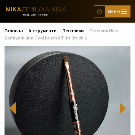
Головна
—
Інструменти
—
Пензлики
— Пензлик Nika
Zemlyanikina Oval Brush 8/Flat Brush 6