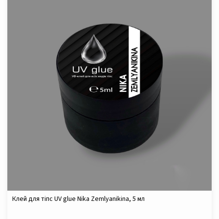
Клей для тіпс UV glue Nika Zemlyanikina, 5 мл