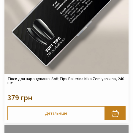
Тіпси для нарощування Soft Tips Ballerina Nika Zemlyanikina, 240
шт
379 грн
Детальніше