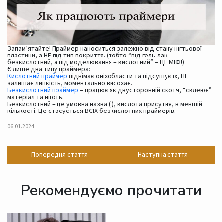
Запам’ятайте! Праймер наноситься залежно від стану нігтьової
пластини, а НЕ під тип покриття. (тобто “під гель-лак –
безкислотний, а під моделювання – кислотний” – ЦЕ МІФ!)
Є лише два типу праймера:
Кислотний праймер
піднімає оніхобласти та підсушує їх, НЕ
залишає липкість, моментально висохає.
Безкислотний праймер
– працює як двусторонній скотч, “склеює”
матеріал та ніготь.
Безкислотний – це умовна назва (!), кислота присутня, в меншій
кількості. Це стосується ВСІХ безкислотних праймерів.
06.01.2024
Попередня стаття
Наступна стаття
Рекомендуємо прочитати