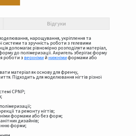
Відгуки
оделювання, нарощування, укріплення та
ої системи та зручність роботи з гелевими
ція допомагає рівномірно розподіляти матеріал,
орму до полімеризації. Акригель зберігає форму
ля роботи з
верхніми
й
нижніми
формами або
ати матеріал як основу для френчу,
иття. Підходить для моделювання нігтів різної
стемі CPNP;
;
 полімеризації;
рекції та ремонту нігтів;
жніми формами або без форм;
анітних дизайнів;
анню форми;
нням.