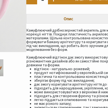
Опис
Камуфлюючий дрібнозернистий акригель для м
корекції нігтів. Поєднує пластичність акрилов
матеріалами. Щільна контрольована консистен
формувати бажану архітектуру та коригувати ф
під час викладання, що робить його зручним д
моделювання без форм.
Камуфлюючий відтінок дає змогу використовув
різноманітних дизайнів або як самостійне покр
довжини та форми.
відтінок - натурально-рожевий;
продукт нотифікований у європейській си
пластична та контрольована консистенція
зберігає форму під час викладання;
дає змогу коригувати архітектуру нігтя до
підходить для нарощування, укріплення, ко
може використовуватися з верхніми й ни
підходить для створення френчу та різном
легко піддається опилюванню та коригув
не має різкого запаху;
знімається як спилюванням, так і замочува