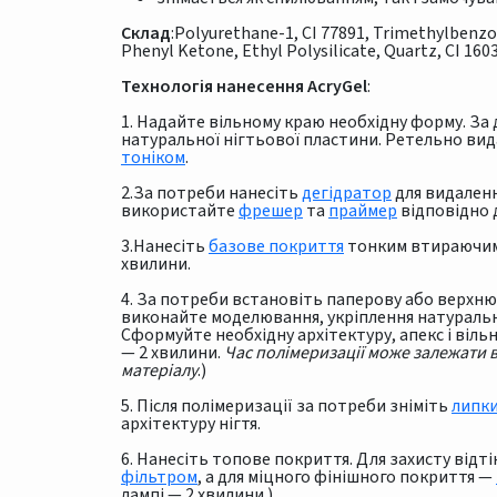
Склад
:Polyurethane-1, CI 77891, Trimethylbenz
Phenyl Ketone, Ethyl Polysilicate, Quartz, CI 1603
Технологія нанесення AcryGel
:
1. Надайте вільному краю необхідну форму. З
натуральної нігтьової пластини. Ретельно вид
тоніком
.
2.За потреби нанесіть
дегідратор
для видаленн
використайте
фрешер
та
праймер
відповідно д
3.Нанесіть
базове покриття
тонким втираючим 
хвилини.
4. За потреби встановіть паперову або верхн
виконайте моделювання, укріплення натуральн
Cформуйте необхідну архітектуру, апекс і віль
— 2 хвилини.
Час полімеризації може залежати в
матеріалу
.)
5. Після полімеризації за потреби зніміть
липк
архітектуру нігтя.
6. Нанесіть топове покриття. Для захисту від
фільтром
, а для міцного фінішного покриття —
лампі — 2 хвилини.)