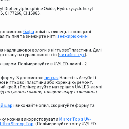
oyl Diphenylphosphine Oxide, Hydroxycyclohexyl
5, CI 77266, CI 15985.
а допомогою
бафа
зніміть глянець із поверхні
аліть пил та знежирте нігті
знежирюючим
я надлишкової вологи з нігтьової пластини. Далі
о стану натуральних нігтів (
читайте тут
).
шаром. Полімеризуйте в UV/LED-лампі - 2
ю форму. З допомогою
пензля
Нанесіть AcryGel і
ої нігтьової пластини або корекцію/ремонт.
ний край. (Полімеризуйте матеріал: у UV/LED-лампі
ід потужності лампи, товщини шару та кількості
ий шар
і виконайте опил, скоригуйте форму та
тінку можна використовувати
Mirror Top з UV-
Ultra Strong Top
. (Полімеризуйте топ: у UV/LED-