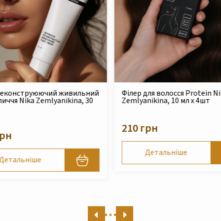
для волосся Protein Nika
Безсульфатний очищуючий
nikina, 10 мл x 4шт
шампунь для сухого та
пошкодженого волосся Nika
Zemlyanikina, 250 мл
грн
490 грн
Детальніше
Детальніше