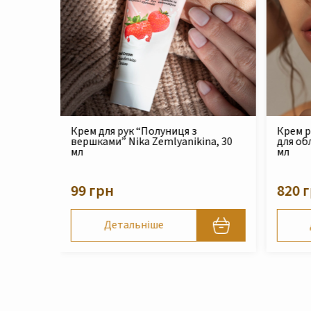
Крем реконструюючий живильний
Філер 
na, 30
для обличчя Nika Zemlyanikina, 30
Zemlya
мл
210 
820 грн
Детальніше