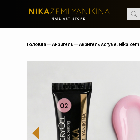
Пошу
товар
Головна
—
Акригель
—
Акригель AcryGel Nika Zem