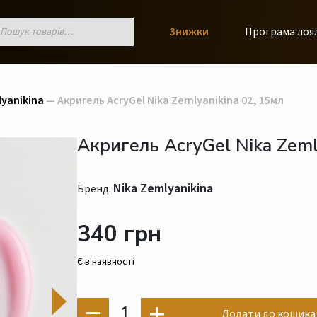
к
Знижки
Програма лоя
ів
lyanikina
— Акригель AcryGel Nika Zemlyanikina 02, 15мл
Акригель AcryGel Nika Zeml
Nika Zemlyanikina
Бренд:
340 грн
Є в наявності
1
Додати до кошика