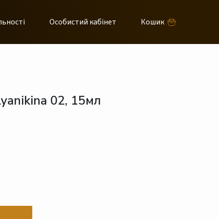
льності
Особистий кабінет
Кошик
yanikina 02, 15мл