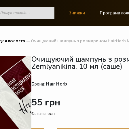
к
Знижки
Програма лоя
ів
для волосся
— Очищуючий шампунь з розмарином HairHerb Nik
Очищуючий шампунь з розм
Zemlyanikina, 10 мл (саше)
Hair Herb
Бренд:
55 грн
Є в наявності