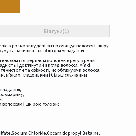
Відгуки(1)
ією розмарину делікатно очищує волосся і шкіру
уму та залишків засобів для укладання.
нтенолом і гліцерином доповнює регулярний
дкість і доглянутий вигляд волосся. М’які
 чистоти та свіжості, не обтяжуючи волосся.
, м’яким, гладеньким і більш слухняним.
укладання;
 розмарину;
и;
 волоссям і шкірою голови;
ulfate,Sodium Chloride,Cocamidopropyl Betaine,