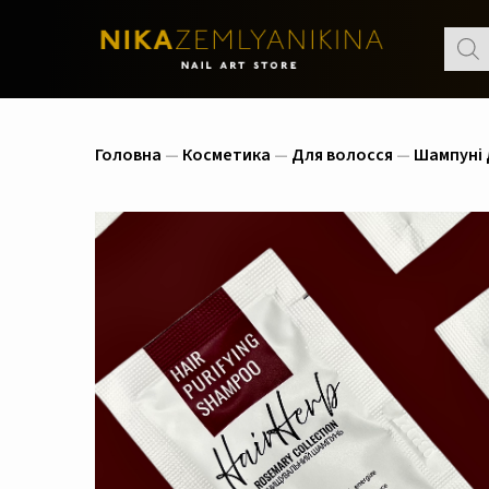
Пошу
товар
Головна
—
Косметика
—
Для волосся
—
Шампуні 