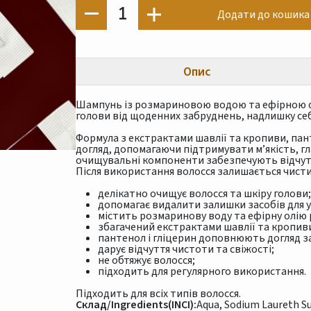
1
Додати до кошика
Опис
Шампунь із розмариновою водою та ефірною ол
голови від щоденних забруднень, надлишку себ
Формула з екстрактами шавлії та кропиви, па
догляд, допомагаючи підтримувати м’якість, гла
очищувальні компоненти забезпечують відчуття
Після використання волосся залишається чистим
делікатно очищує волосся та шкіру голови;
допомагає видалити залишки засобів для 
містить розмаринову воду та ефірну олію
збагачений екстрактами шавлії та кропив
пантенол і гліцерин доповнюють догляд за
дарує відчуття чистоти та свіжості;
не обтяжує волосся;
підходить для регулярного використання.
Підходить для всіх типів волосся.
Склад/Ingredients(INCI):
Aqua, Sodium Laureth S