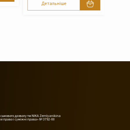
исьмового дозволу тм NIKA Zemlyanikina
е право і суміжні права» № 3792-XII