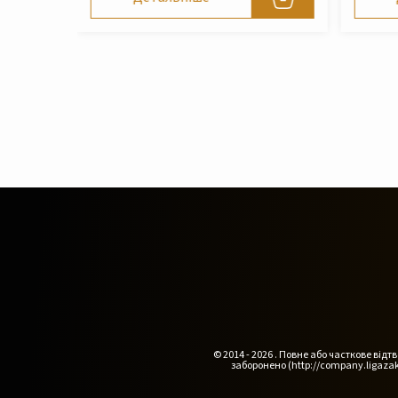
© 2014 - 2026 . Повне або часткове ві
заборонено (http://company.ligazak