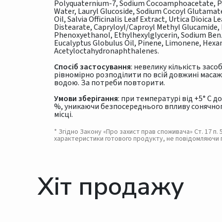
Polyquaternium-7, Sodium Cocoamphoacetate, Pan
Water, Lauryl Glucoside, Sodium Cocoyl Glutamate
Oil, Salvia Officinalis Leaf Extract, Urtica Dioica
Distearate, Capryloyl/Caproyl Methyl Glucamide, L
Phenoxyethanol, Ethylhexylglycerin, Sodium Benz
Eucalyptus Globulus Oil, Pinene, Limonene, Hexa
Acetyloctahydronaphthalenes.
Спосіб застосування
: невелику кількість засо
рівномірно розподілити по всій довжині масаж
водою. За потреби повторити.
Умови зберігання
: при температурі від +5° С д
%, уникаючи безпосереднього впливу сонячного
місці.
* Згідно Закону «Про захист прав споживача» Ст. 17 п
характеристики готового продукту, не повідомляючи 
Хіт продажу