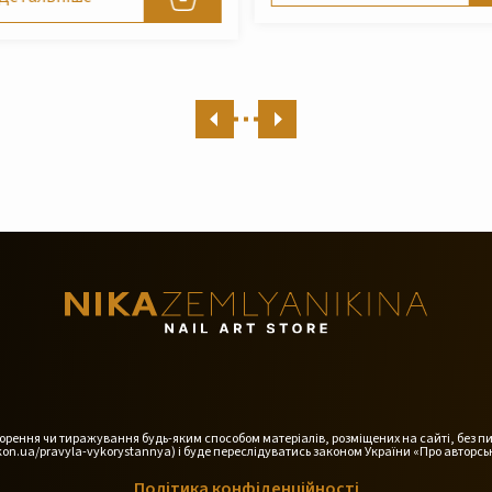
Детальніше
дтворення чи тиражування будь-яким способом матеріалів, розміщених на сайті, без п
on.ua/pravyla-vykorystannya) і буде переслідуватись законом України «Про авторськ
Політика конфіденційності