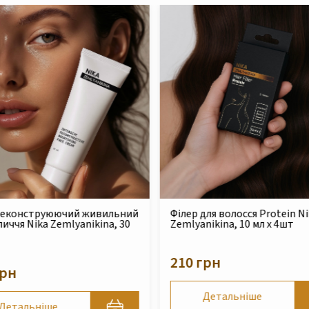
для волосся Protein Nika
Безсульфатний очищуючий
nikina, 10 мл x 4шт
шампунь для сухого та
пошкодженого волосся Nika
Zemlyanikina, 250 мл
грн
490 грн
Детальніше