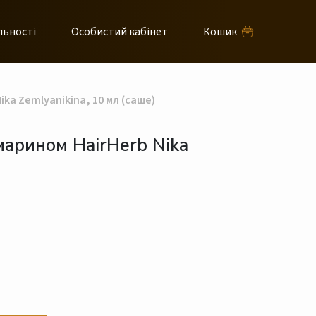
льності
Особистий кабінет
Кошик
a Zemlyanikina, 10 мл (саше)
арином HairHerb Nika