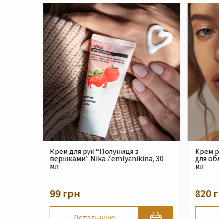
Крем реконструюючий живильний
Філер 
na, 30
для обличчя Nika Zemlyanikina, 30
Zemlya
мл
210 
820 грн
Детальніше