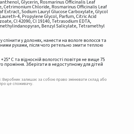
thenol, Glycerin, Rosmarinus Officinalis Leaf
, Cetrimonium Chloride, Rosmarinus Officinalis Leaf
 Leaf Extract, Sodium Lauryl Glucose Carboxylate, Glycol
aureth-4, Propylene Glycol, Parfum, Citric Acid
oate, Cl 42090, Cl 19140, Tetrasodium EDTA,
methylindanopyran, Benzyl Salicylate, Tetramethyl
бу спінити у долонях, нанести на вологе волосся та
ними рухами, після чого ретельно змити теплою
о +25° С та відносній вологості повітря не вище 75
 проміння. Зберігати в недоступному для дітей
. 5: Виробник залишає за собою право змінювати склад або
про це споживачу.