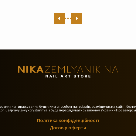
дтворення чи тиражування будь-яким способом матеріалів, розміщених на сайті, без п
on.ua/pravyla-vykorystannya) і буде переслідуватись законом України «Про авторськ
Політика конфіденційності
Договір оферти