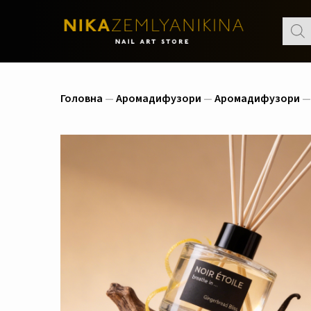
Пошу
товар
Головна
—
Аромадифузори
—
Аромадифузори
— 