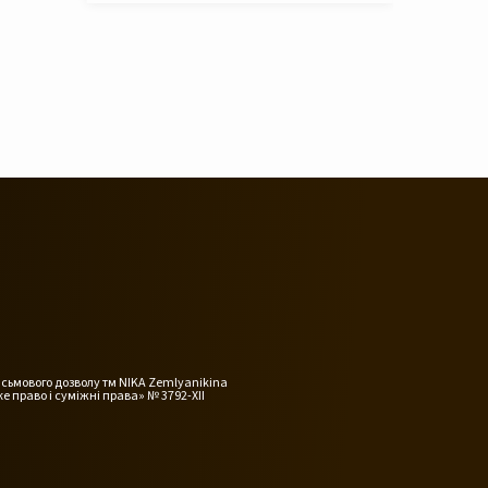
исьмового дозволу тм NIKA Zemlyanikina
е право і суміжні права» № 3792-XII