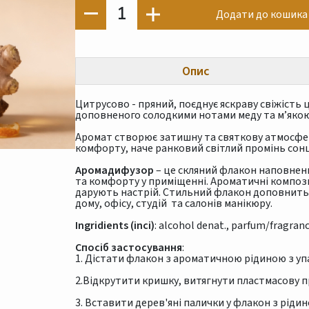
1
Додати до кошика
Опис
Цитрусово - пряний, поєднує яскраву свіжість
доповненого солодкими нотами меду та м’якою
Аромат створює затишну та святкову атмосфер
комфорту, наче ранковий світлий промінь сонц
Аромадифузор
– це скляний флакон наповнен
та комфорту у приміщенні. Ароматичні композ
дарують настрій. Стильний флакон доповнить 
дому, офісу, студій та салонів манікюру.
Ingridients (inci)
: alcohol denat., parfum/fragranc
Спосіб застосування
:
1. Дістати флакон з ароматичною рідиною з уп
2.Відкрутити кришку, витягнути пластмасову п
3. Вставити дерев'яні палички у флакон з рідин