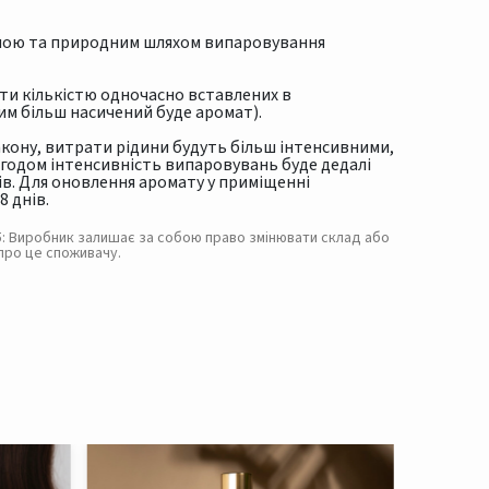
диною та природним шляхом випаровування
и кількістю одночасно вставлених в
им більш насичений буде аромат).
акону, витрати рідини будуть більш інтенсивними,
Згодом інтенсивність випаровувань буде дедалі
ів. Для оновлення аромату у приміщенні
 днів.
. 5: Виробник залишає за собою право змінювати склад або
про це споживачу.