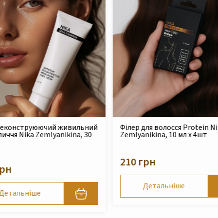
р для волосся Protein Nika
Безсульфатний очищуюч
yanikina, 10 мл x 4шт
шампунь для сухого та
пошкодженого волосся Ni
Zemlyanikina, 250 мл
 грн
490 грн
Детальніше
Детальніше