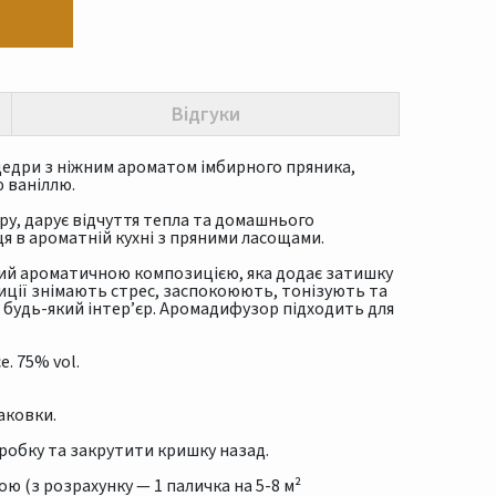
Відгуки
 цедри з ніжним ароматом імбирного пряника,
 ваніллю.
у, дарує відчуття тепла та домашнього
я в ароматній кухні з пряними ласощами.
ий ароматичною композицією, яка додає затишку
иції знімають стрес, заспокоюють, тонізують та
будь-який інтер’єр. Аромадифузор підходить для
e. 75% vol.
аковки.
робку та закрутити кришку назад.
ою (з розрахунку — 1 паличка на 5-8 м²