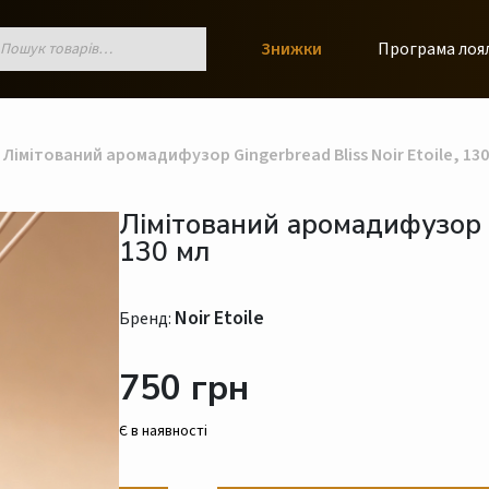
к
Знижки
Програма лоя
ів
Лімітований аромадифузор Gingerbread Bliss Noir Etoile, 130
Лімітований аромадифузор Gi
130 мл
Noir Etoile
Бренд:
750 грн
Є в наявності