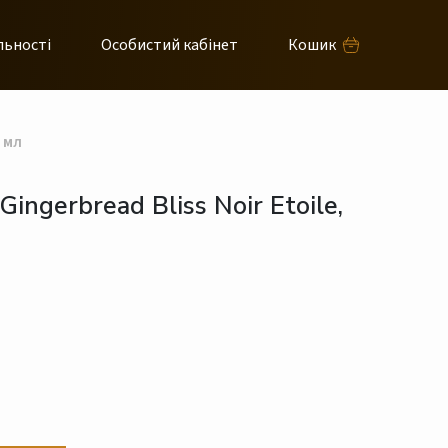
льності
Особистий кабінет
Кошик
 мл
ngerbread Bliss Noir Etoile,