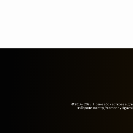
© 2014 - 2026 . Повне або часткове ві
заборонено (http://company.ligazak