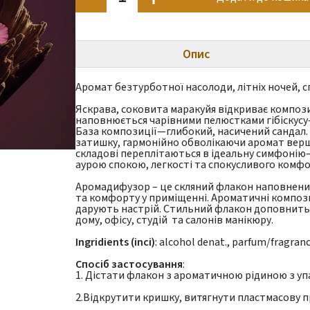
Опис
Аромат безтурботної насолоди, літніх ночей, с
Яскрава, соковита маракуйя відкриває компози
наповнюється чарівними пелюстками гібіскусу
База композиції—глибокий, насичений сандал.
затишку, гармонійно обволікаючи аромат вер
складові переплітаються в ідеальну симфонію—
аурою спокою, легкості та спокусливого комфо
Аромадифузор – це скляний флакон наповнени
та комфорту у приміщенні. Ароматичні композ
дарують настрій. Стильний флакон доповнить 
дому, офісу, студій та салонів манікюру.
Ingridients (inci)
: alcohol denat., parfum/fragranc
Спосіб застосування
:
1. Дістати флакон з ароматичною рідиною з уп
2.Відкрутити кришку, витягнути пластмасову п