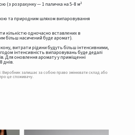
ою (з розрахунку — 1 паличка на 5-8 м²
диною та природним шляхом випаровування
и кількістю одночасно вставлених в
им більш насичений буде аромат).
акону, витрати рідини будуть більш інтенсивними,
Згодом інтенсивність випаровувань буде дедалі
ів. Для оновлення аромату у приміщенні
 днів.
. 5: Виробник залишає за собою право змінювати склад або
про це споживачу.