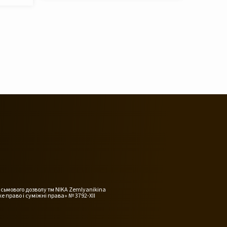
исьмового дозволу тм NIKA Zemlyanikina
е право і суміжні права» № 3792-XII