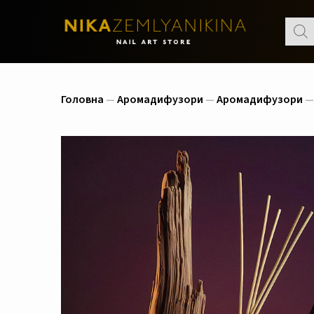
Пошу
товар
Головна
—
Аромадифузори
—
Аромадифузори
— 