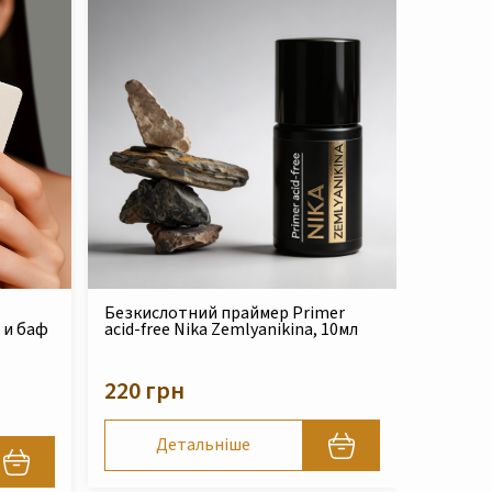
 праймер Primer
Сироватка для жирної та
 Zemlyanikina, 10мл
комбінованої шкіри Blemish Repair
Serum DermaFix Medi, 30 мл
899 грн
ніше
Детальніше