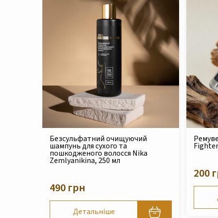
ний очищуючий
Ремувер для кутикули Cuticle
сухого та
Fighter Nika Zemlyanikina, 30 мл
о волосся Nika
 250 мл
200 грн
Детальніше
ьніше