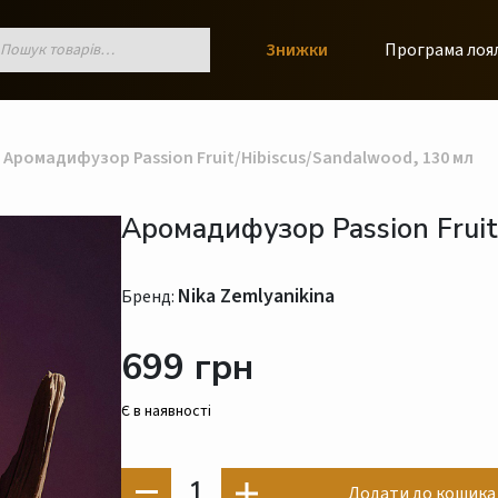
к
Знижки
Програма лоя
ів
Аромадифузор Passion Fruit/Hibiscus/Sandalwood, 130 мл
Аромадифузор Passion Fruit
Nika Zemlyanikina
Бренд:
699 грн
Є в наявності
1
Додати до кошика