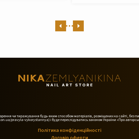
дтворення чи тиражування будь-яким способом матеріалів, розміщених на сайті, без п
on.ua/pravyla-vykorystannya) і буде переслідуватись законом України «Про авторськ
Політика конфіденційності
Договір оферти