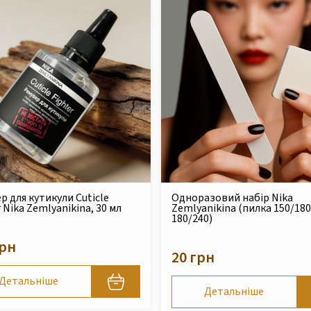
Одноразовий набір Nika
Безкислотний
Zemlyanikina (пилка 150/180 и баф
acid-free Nika
180/240)
220 грн
20 грн
Деталь
Детальніше