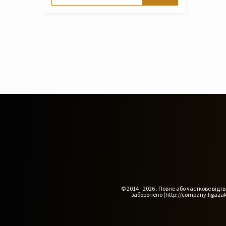
© 2014 - 2026 . Повне або часткове ві
заборонено (http://company.ligazak