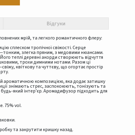
Відгуки
повнених мрій, та легкого романтичного флеру:
цію сплеском тропічної свіжості. Серце
—тонким, злегка пряним, з медовими нюансами.
 Його теплі деревні акорди створюють відчуття
шковими, трохи димними нотами. Разом ці
свіжу, квіткову та чуттєву, що огортає простір
рту.
й ароматичною композицією, яка додає затишку
иції знімають стрес, заспокоюють, тонізують та
будь-який інтер’єр. Аромадифузор підходить для
e. 75% vol.
аковки.
робку та закрутити кришку назад.