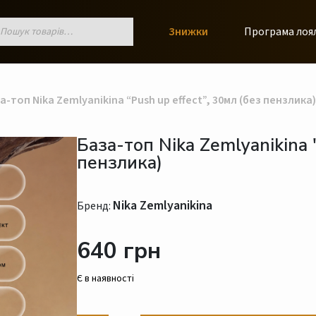
к
Знижки
Програма лоя
ів
-топ Nika Zemlyanikina “Push up effect”, 30мл (без пензлика)
База-топ Nika Zemlyanikina 
пензлика)
Nika Zemlyanikina
Бренд:
640 грн
Є в наявності