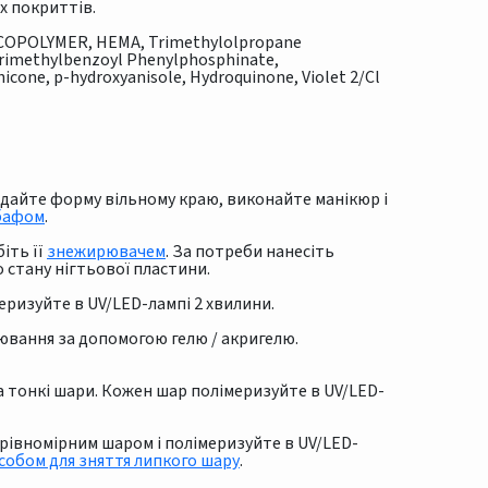
х покриттів.
 COPOLYMER, HEMA, Trimethylolpropane
 Trimethylbenzoyl Phenylphosphinate,
cone, p-hydroxyanisole, Hydroquinone, Violet 2/Cl
надайте форму вільному краю, виконайте манікюр і
бафом
.
іть її
знежирювачем
. За потреби нанесіть
о стану нігтьової пластини.
меризуйте в UV/LED-лампі 2 хвилини.
ювання за допомогою гелю / акригелю.
а тонкі шари. Кожен шар полімеризуйте в UV/LED-
t рівномірним шаром і полімеризуйте в UV/LED-
собом для зняття липкого шару
.