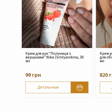
Крем реконструюючий живильний
Філер 
na, 30
для обличчя Nika Zemlyanikina, 30
Zemlya
мл
210 
820 грн
Детальніше