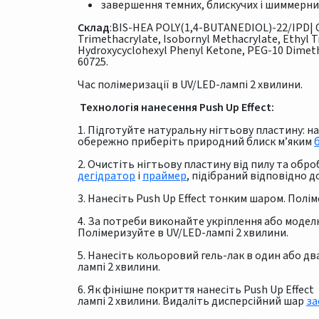
завершення темних, блискучих і шиммерни
Склад
:BIS-HEA POLY(1,4-BUTANEDIOL)-22/IPD|
Trimethacrylate, Isobornyl Methacrylate, Ethyl
Hydroxycyclohexyl Phenyl Ketone, PEG-10 Dimethi
60725.
Час полімеризації в UV/LED-лампі 2 хвилини.
Технологія нанесення Push Up Effect:
1. Підготуйте натуральну нігтьову пластину: 
обережно приберіть природний блиск м’яким
2. Очистіть нігтьову пластину від пилу та оброб
дегідратор
і
праймер
, підібраний відповідно д
3. Нанесіть Push Up Effect тонким шаром. Полі
4. За потреби виконайте укріплення або модел
Полімеризуйте в UV/LED-лампі 2 хвилини.
5. Нанесіть кольоровий гель-лак в один або дв
лампі 2 хвилини.
6. Як фінішне покриття нанесіть Push Up Effec
лампі 2 хвилини. Видаліть дисперсійний шар
за