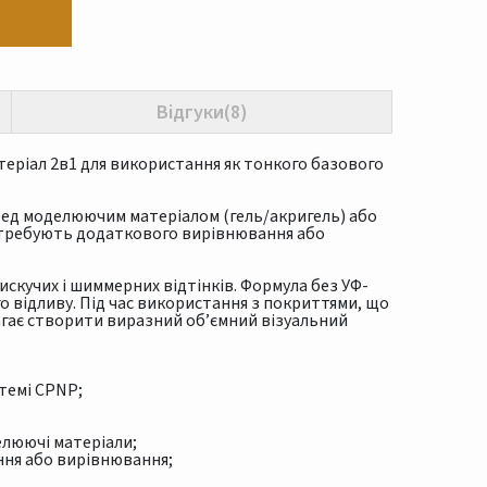
Відгуки(8)
атеріал 2в1 для використання як тонкого базового
ред моделюючим матеріалом (гель/акригель) або
потребують додаткового вирівнювання або
искучих і шиммерних відтінків. Формула без УФ-
 відливу. Під час використання з покриттями, що
агає створити виразний об’ємний візуальний
темі CPNP;
елюючі матеріали;
ення або вирівнювання;