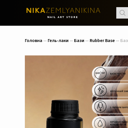
Пошу
товар
Головна
—
Гель-лаки
—
Бази
—
Rubber Base
— База