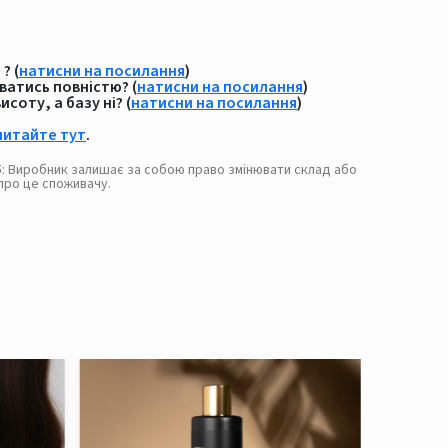
? (
натисни на посилання
)
ватись повністю? (
натисни на посилання
)
соту, а базу ні? (
натисни на посилання
)
читайте тут
.
. 5: Виробник залишає за собою право змінювати склад або
про це споживачу.