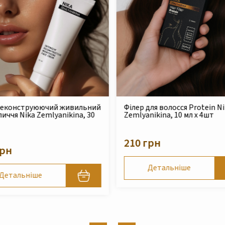
для волосся Protein Nika
Безсульфатний очищуючий
nikina, 10 мл x 4шт
шампунь для сухого та
пошкодженого волосся Nika
Zemlyanikina, 250 мл
грн
490 грн
Детальніше
Детальніше