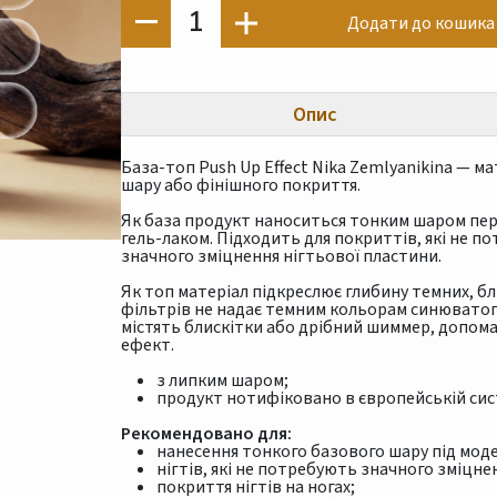
1
Додати до кошика
Опис
База-топ Push Up Effect Nika Zemlyanikina — м
шару або фінішного покриття.
Як база продукт наноситься тонким шаром пе
гель-лаком. Підходить для покриттів, які не 
значного зміцнення нігтьової пластини.
Як топ матеріал підкреслює глибину темних, бл
фільтрів не надає темним кольорам синюватого
містять блискітки або дрібний шиммер, допом
ефект.
з липким шаром;
продукт нотифіковано в європейській сис
Рекомендовано для:
нанесення тонкого базового шару під мод
нігтів, які не потребують значного зміцн
покриття нігтів на ногах;