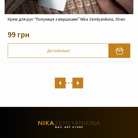
 30 мл
Крем реконструюючий живильний для обличчя Nika
Zemlyanikina, 30 мл
820 грн
Детальніше