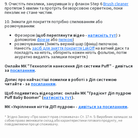
9. Очистіть пензлики, зануривши їх у флакон Step 6
Brush cleaner
протягом 5 хвилин та протріть безворсовою серветкою, поки
пензлик не стане чистим.
10. Знімати діп покриття потрібно спилюванням або
розмочуванням:
Фрезером (
щоб переглянути відео -
натисніть тут
) з
допомогою
фрези
або
пилкою
)
розмочуванням (Зніміть верхній шар (фініш) пилочкою.
Нанесіть
засіб для зняття покриття LakOff
на ватний диск та
покладіть на ніготь, обгорніть кожен ніготь фольгою, потім
акуратно видаліть залишки покриття.)
Онлайн МК "Технологія нанесення Діп системи Puff" - дивіться
за
посиланням
.
Допис про найчастіші помилки в роботі з Діп системою
читайте - за
посиланням
.
Щоб подивитись відеодопис онлайн МК "Градієнт Діп пудрою
Puff Baby Boomer" (
натисніть тут
).
МК «Укріплення нігтів ДІП пудрою» -
дивіться за посиланням
.
* Згідно Закону «Про захист прав споживача» Ст. 17 п. 5: Виробник залишає за
собою право змінювати склад або характеристики готового продукту, не
повідомляючи про це споживачу.