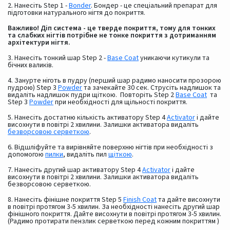
2. Нанесіть Step 1 -
Bonder
. Бондер - це спеціальний препарат для
підготовки натурального нігтя до покриття.
Важливо! Діп система - це тверде покриття, тому для тонких
та слабких нігтів потрібне не тонке покриття з дотриманням
архітектури нігтя.
3. Нанесіть тонкий шар Step 2 -
Base Coat
уникаючи кутикули та
бічних валиків.
4. Занурте ніготь в пудру (перший шар радимо наносити прозорою
пудрою) Step 3
Powder
та зачекайте 30 сек. Струсіть надлишок та
видаліть надлишок пудри щіткою. Повторіть Step 2
Base Coat
та
Step 3
Powder
при необхідності для щільності покриття.
5. Нанесіть достатню кількість активатору Step 4
Activator
і дайте
висохнути в повітрі 2 хвилини. Залишки активатора видаліть
безворсовою серветкою
.
6. Відшліфуйте та вирівняйте поверхню нігтів при необхідності з
допомогою
пилки
, видаліть пил
щіткою
.
7. Нанесіть другий шар активатору Step 4
Activator
і дайте
висохнути в повітрі 2 хвилини. Залишки активатора видаліть
безворсовою серветкою.
8. Нанесіть фінішне покриття Step 5
Finish Coat
та дайте висохнути
в повітрі протягом 3-5 хвилин. За необхідності нанесіть другий шар
фінішного покриття. Дайте висохнути в повітрі протягом 3-5 хвилин.
(Радимо протирати пензлик серветкою перед кожним покриттям )