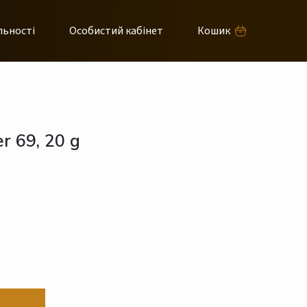
льності
Особистий кабінет
Кошик
r 69, 20 g