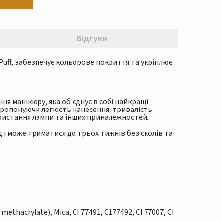
Відгуки
і Puff, забезпечує кольорове покриття та укріплює
ння манікюру, яка об'єднує в собі найкращі
пропонуючи легкість нанесення, тривалість
ористання лампи та інших приналежностей.
 і може триматися до трьох тижнів без сколів та
 methacrylate), Mica, CI 77491, C177492, CI 77007, CI