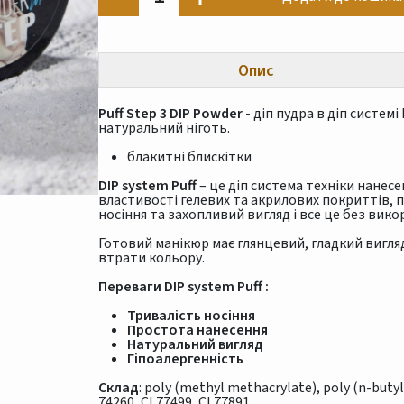
Опис
Puff Step 3 DIP Powder
- діп пудра в діп систем
натуральний ніготь.
блакитні блискітки
DIP system Puff
– це діп система техніки нанесе
властивості гелевих та акрилових покриттів, 
носіння та захопливий вигляд і все це без вик
Готовий манікюр має глянцевий, гладкий вигляд
втрати кольору.
Переваги DIP system Puff :
Тривалість носіння
Простота нанесення
Натуральний вигляд
Гіпоалергенність
Склад
: poly (methyl methacrylate), poly (n-butyl
74260, CI 77499, CI 77891.