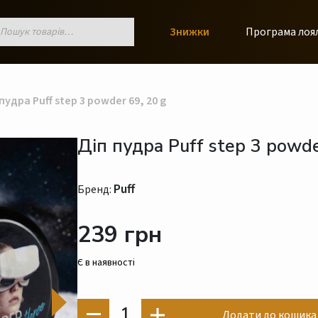
к
Знижки
Програма лоя
ів
пудра Puff step 3 powder 69, 20 g
Діп пудра Puff step 3 powde
Puff
Бренд:
239 грн
Є в наявності
1
Додати до кошика