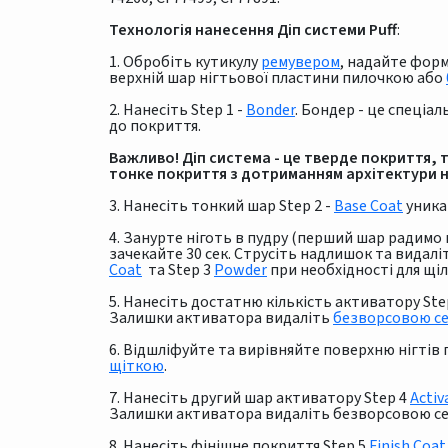
Технологія нанесення Діп системи Puff
:
1. Обробіть кутикулу
ремувером
, надайте фор
верхній шар нігтьової пластини пилочкою або
2. Нанесіть Step 1 -
Bonder
. Бондер - це спеціа
до покриття.
Важливо! Діп система - це тверде покриття, т
тонке покриття з дотриманням архітектури н
3. Нанесіть тонкий шар Step 2 -
Base Coat
уника
4. Занурте ніготь в пудру (перший шар радим
зачекайте 30 сек. Струсіть надлишок та видал
Coat
та Step 3
Powder
при необхідності для щі
5. Нанесіть достатню кількість активатору Ste
Залишки активатора видаліть
безворсовою с
6. Відшліфуйте та вирівняйте поверхню нігтів
щіткою
.
7. Нанесіть другий шар активатору Step 4
Activ
Залишки активатора видаліть безворсовою с
8. Нанесіть фінішне покриття Step 5
Finish Coat