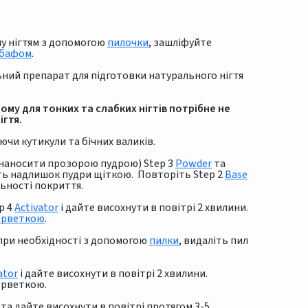
му нігтям з допомогою
пилочки
, зашліфуйте
бафом
.
льний препарат для підготовки натурального нігтя
ому для тонких та слабких нігтів потрібне не
ігтя.
ючи кутикули та бічних валиків.
о наносити прозорою пудрою) Step 3
Powder
та
іть надлишок пудри щіткою. Повторіть Step 2
Base
льності покриття.
p 4
Activator
і дайте висохнути в повітрі 2 хвилини.
ерветкою
.
 при необхідності з допомогою
пилки
, видаліть пил
ator
і дайте висохнути в повітрі 2 хвилини.
ерветкою.
та дайте висохнути в повітрі протягом 3-5