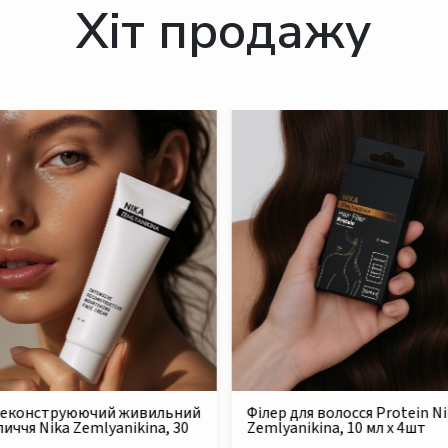
Хіт продажу
для волосся Protein Nika
Безсульфатний очищуючий
nikina, 10 мл x 4шт
шампунь для сухого та
пошкодженого волосся Nika