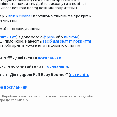
інішного покриття. Дайте висохнути в повітрі
лик серветкою перед кожним покриттям )
ep 6
Brush cleaner
протягом 5 хвилин та протріть
е чистим.
ям або розмочуванням:
ніть тут
) з допомогою
фрези
або
пилкою
)
іш) пилочкою. Нанесіть
засіб для зняття покриття
ть, обгорніть кожен ніготь фольгою, потім
Puff" - дивіться за
посиланням
.
 системою читайте - за
посиланням
.
єнт Діп пудрою Puff Baby Boomer" (
натисніть
 за посиланням
.
. 5: Виробник залишає за собою право змінювати склад або
про це споживачу.