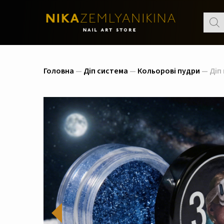
Пошу
товар
Головна
—
Діп система
—
Кольорові пудри
— Діп 