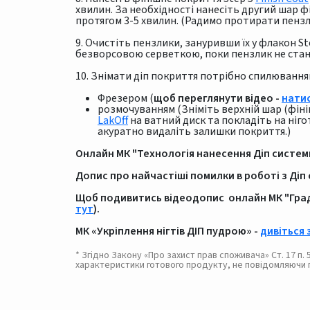
хвилин. За необхідності нанесіть другий шар ф
протягом 3-5 хвилин. (Радимо протирати пенз
9. Очистіть пензлики, зануривши їх у флакон St
безворсовою серветкою, поки пензлик не стан
10. Знімати діп покриття потрібно спилюванн
Фрезером (
щоб переглянути відео -
натис
розмочуванням (Зніміть верхній шар (фін
LakOff
на ватний диск та покладіть на ніго
акуратно видаліть залишки покриття.)
Онлайн МК "Технологія нанесення Діп системи 
Допис про найчастіші помилки в роботі з Діп
Щоб подивитись відеодопис онлайн МК "Граді
тут
).
МК «Укріплення нігтів ДІП пудрою» -
дивіться
* Згідно Закону «Про захист прав споживача» Ст. 17 п
характеристики готового продукту, не повідомляючи 