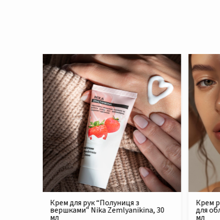
Крем реконструюючий живильний
Філер 
na, 30
для обличчя Nika Zemlyanikina, 30
Zemlya
мл