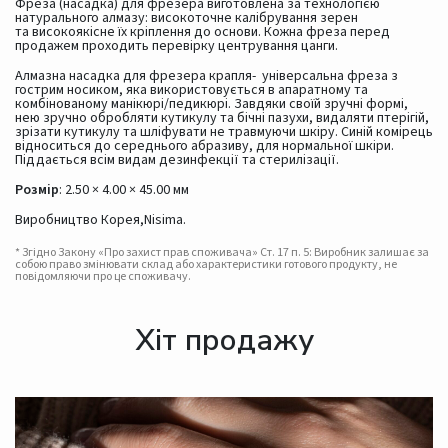
Фреза (насадка) для фрезера виготовлена за технологією
натурального алмазу: високоточне калібрування зерен
та високоякісне їх кріплення до основи. Кожна фреза перед
продажем проходить перевірку центрування цанги.
Алмазна насадка для фрезера крапля- універсальна фреза з
гострим носиком, яка використовується в апаратному та
комбінованому манікюрі/педикюрі. Завдяки своїй зручні формі,
нею зручно обробляти кутикулу та бічні пазухи, видаляти птерігій,
зрізати кутикулу та шліфувати не травмуючи шкіру. Синій комірець
відноситься до середнього абразиву, для нормальної шкіри.
Піддається всім видам дезинфекції та стерилізації.
Розмір
: 2.50 × 4.00 × 45.00 мм
Виробництво Корея,Nisima.
* Згідно Закону «Про захист прав споживача» Ст. 17 п. 5: Виробник залишає за
собою право змінювати склад або характеристики готового продукту, не
повідомляючи про це споживачу.
Хіт продажу