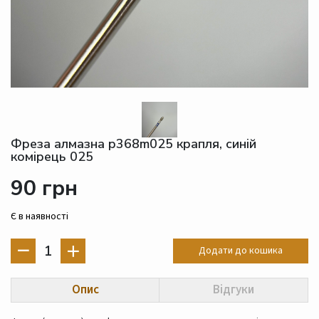
Фреза алмазна p368m025 крапля, синій
комірець 025
90 грн
Є в наявності
1
Додати до кошика
Опис
Відгуки