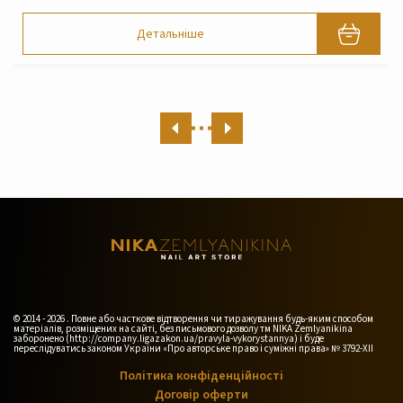
Детальніше
© 2014 - 2026 . Повне або часткове відтворення чи тиражування будь-яким способом
матеріалів, розміщених на сайті, без письмового дозволу тм NIKA Zemlyanikina
заборонено (http://company.ligazakon.ua/pravyla-vykorystannya) і буде
переслідуватись законом України «Про авторське право і суміжні права» № 3792-XII
Політика конфіденційності
Договір оферти