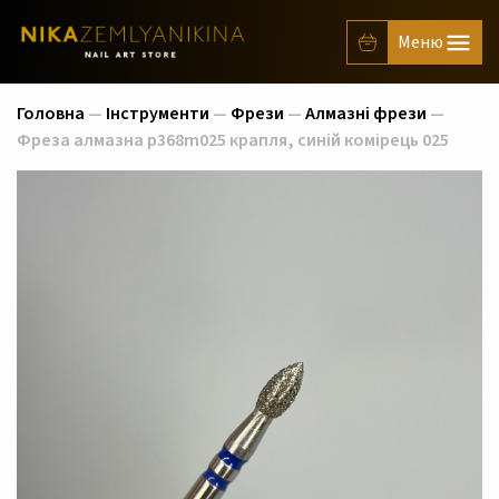
Головна
—
Інструменти
—
Фрези
—
Алмазні фрези
—
Фреза алмазна p368m025 крапля, синій комірець 025