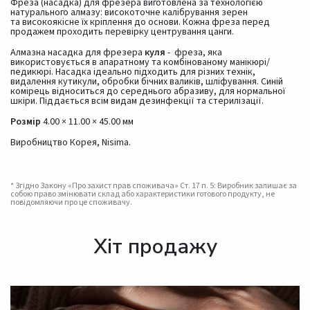
Фреза (насадка) для фрезера виготовлена за технологією
натурального алмазу: високоточне калібрування зерен
та високоякісне їх кріплення до основи. Кожна фреза перед
продажем проходить перевірку центрування цанги.
Алмазна насадка для фрезера
куля
- фреза, яка
використовується в апаратному та комбінованому манікюрі/
педикюрі. Насадка ідеально підходить для різних технік,
видалення кутикули, обробки бічних валиків, шліфування. Синій
комірець відноситься до середнього абразиву, для нормальної
шкіри. Піддається всім видам дезинфекції та стерилізації.
Розмір
4.00 × 11.00 × 45.00 мм
Виробництво Корея, Nisima.
* Згідно Закону «Про захист прав споживача» Ст. 17 п. 5: Виробник залишає за
собою право змінювати склад або характеристики готового продукту, не
повідомляючи про це споживачу.
Хіт продажу