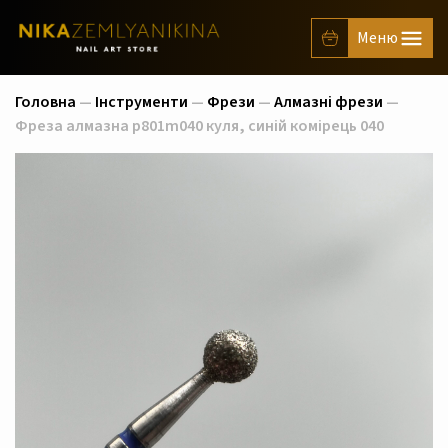
Головна
—
Інструменти
—
Фрези
—
Алмазні фрези
—
Фреза алмазна p801m040 куля, синій комірець 040