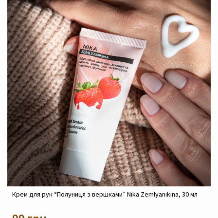
иця з вершками” Nika Zemlyanikina, 30 мл
Крем реконструюючий 
Zemlyanikina, 30 мл