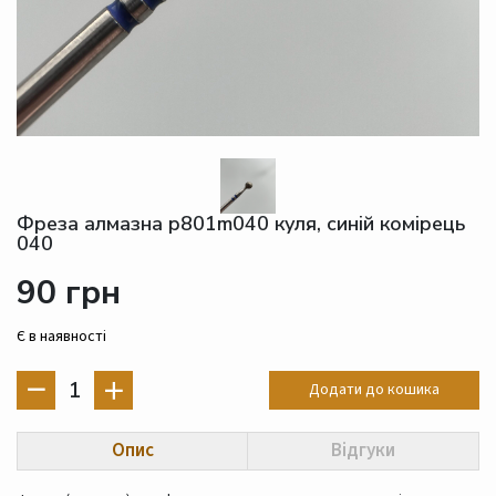
Фреза алмазна p801m040 куля, синій комірець
040
90 грн
Є в наявності
1
Додати до кошика
Опис
Відгуки