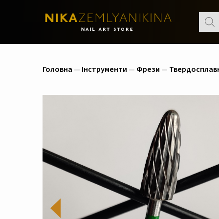
Пошу
товар
Головна
—
Інструменти
—
Фрези
—
Твердосплав