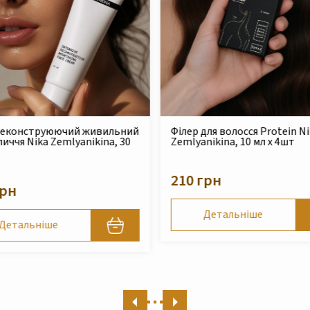
для волосся Protein Nika
Безсульфатний очищуючий
nikina, 10 мл x 4шт
шампунь для сухого та
пошкодженого волосся Nika
Zemlyanikina, 250 мл
грн
490 грн
Детальніше
Детальніше