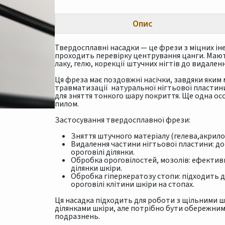
Опис
Твердосплавні насадки — це фрези з міцних і
проходить перевірку центрування цанги. Мают
лаку, гелю, корекції штучних нігтів до видален
Ця фреза має поздовжні насічки, завдяки яким
травматизації натуральної нігтьової пластини
для зняття тонкого шару покриття. Ще одна ос
пилом.
Застосування твердосплавної фрези:
Зняття штучного матеріалу (гелева,акрило
Видалення частини нігтьової пластини: до
ороговілі ділянки.
Обробка ороговілостей, мозолів: ефективн
ділянки шкіри.
Обробка гіперкератозу стопи: підходить д
ороговілі клітини шкіри на стопах.
Ця насадка підходить для роботи з щільними 
ділянками шкіри, але потрібно бути обережни
подразнень.