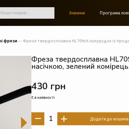
к
Знижки
Програма лоя
ів
ні фрези
— Фреза твердосплавна HL709cK кукурудза із прод
Фреза твердосплавна HL70
насічкою, зелений комірець
430 грн
Є в наявності
1
Додати до кошика