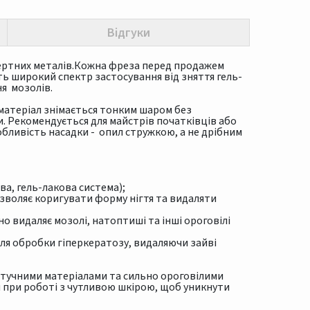
Відгуки
нертних металів.Кожна фреза перед продажем
ь широкий спектр застосування від зняття гель-
ня мозолів.
 матеріал знімається тонким шаром без
. Рекомендується для майстрів початківців або
обливість насадки - опил стружкою, а не дрібним
ва, гель-лакова система);
зволяє коригувати форму нігтя та видаляти
о видаляє мозолі, натоптиші та інші ороговілі
ля обробки гіперкератозу, видаляючи зайві
штучними матеріалами та сильно ороговілими
м при роботі з чутливою шкірою, щоб уникнути