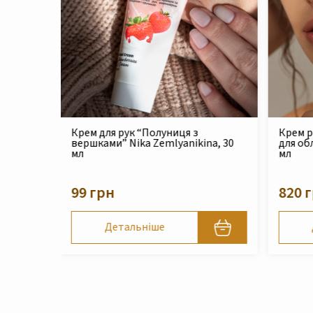
Крем реконструюючий живильний
Філер 
na, 30
для обличчя Nika Zemlyanikina, 30
Zemlya
мл
210 
820 грн
Детальніше