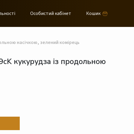
льності
Особистий кабінет
Кошик
ольною насічкою, зелений комірець
9cK кукурудза із продольною