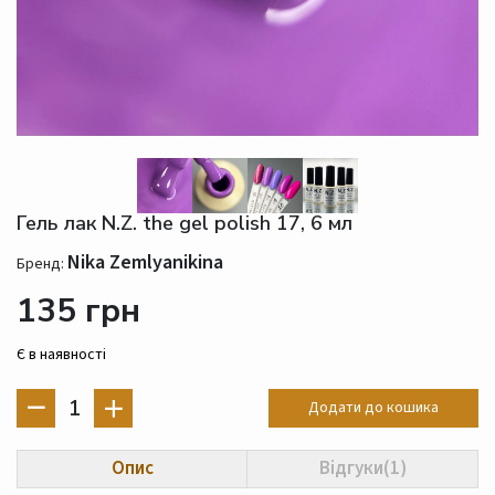
Гель лак N.Z. the gel polish 17, 6 мл
Nika Zemlyanikina
Бренд:
135 грн
Є в наявності
1
Додати до кошика
Опис
Відгуки(1)