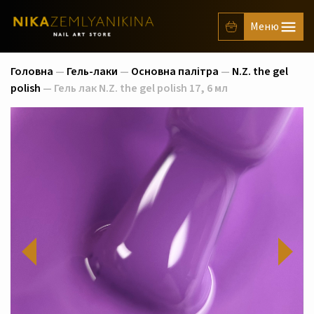
Головна
—
Гель-лаки
—
Основна палітра
—
N.Z. the gel
polish
— Гель лак N.Z. the gel polish 17, 6 мл