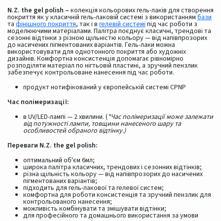
N.Z. the gel polish –
колекція кольорових гель-лаків для створення
покриття як у класичній гель-лаковій системі з використанням
бази
та
фінішного покриття
, так і в
гелевій системі
під час роботи з
моделюючими матеріалами. Палітра поєднує класичні, трендові та
сезонні відтінки з різною щільністю кольору — від напівпрозорих
до насичених пігментованих варіантів. Гель-лаки можна
використовувати для однотонного покриття або художніх
дизайнів. Комфортна консистенція допомагає рівномірно
розподіляти матеріал по нігтьовій пластині, а зручний пензлик
забезпечує контрольоване нанесення під час роботи.
продукт нотифікований у європейській системі CPNP
Час полімеризації:
в UV/LED-лампі — 2 хвилини. (
*Час полімеризації може залежати
від потужності лампи, товщини нанесеного шару та
особливостей обраного відтінку.)
Переваги N.Z. the gel polish:
оптимальний об'єм 6мл;
широка палітра класичних, трендових і сезонних відтінків;
різна щільність кольору — від напівпрозорих до насичених
пігментованих варіантів;
підходить для гель-лакової та гелевої систем;
комфортна для роботи консистенція та зручний пензлик для
контрольованого нанесення;
можливість комбінувати та змішувати відтінки;
для професійного та домашнього використання за умови