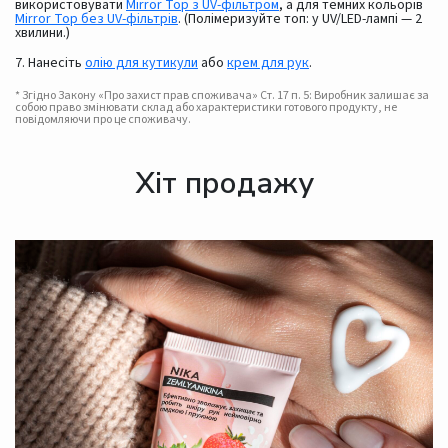
використовувати
Mirror Top з UV-фільтром
, а для темних кольорів
Mirror Top без UV-фільтрів
. (Полімеризуйте топ: у UV/LED-лампі — 2
хвилини.)
7. Нанесіть
олію для кутикули
або
крем для рук
.
* Згідно Закону «Про захист прав споживача» Ст. 17 п. 5: Виробник залишає за
собою право змінювати склад або характеристики готового продукту, не
повідомляючи про це споживачу.
Хіт продажу