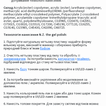
дотримання технології нанесення.
Склад
:Acrylic(ester) copolymer, acrylic (ester) /urethane copolymer,
methacrylic acid diethylaminoethyl/HEMA /perfluorohexyl
methacrylate ethyl crosslinked polymer, Polyacrylate 2 crosslinked
polymer, acrylamide copolymer trimethylolpropane triacrylic acid
ester, quartz, polydimethysiloxane, CI18965, CI20470, CI42051,
CI73015, CI10020, CI15510, CI17200, CI45190, CI77120, CI16255,
CI19140, CI15985, CI45430, CI42090, CI60725.
Технологія нанесення N.Z. the gel polish:
1. Підготуйте натуральну нігтьову пластину: надайте форму
вільному краю, виконайте манікюр і обережно приберіть
природний блиск м’яким
бафом
.
2. Очистіть нігтьову пластину від пилу та обробіть її
знежирювачем
. За потреби нанесіть
дегідратор
і
праймер
,
підібраний відповідно до стану нігтьової пластини.
3. Нанесіть
базу
тонким шаром. Полімеризуйте в UV/LED-лампі 2
хвилини.
4. За потреби виконайте укріплення або моделювання за
допомогою гелю / акригелю. Полімеризуйте в UV/LED-лампі 2
хвилини.
5. Нанесіть кольоровий гель-лак в один або два тонкі шари. Кожен
шар полімеризуйте в UV/LED-лампі 2 хвилини.
6. Нанесіть топове покриття. Для захисту світлих відтінків можна