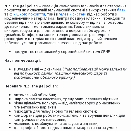
N.Z. the gel polish –
колекція кольорових гель-лаків для створення
покриття як у класичній гель-лаковій системі з використанням
бази
та
фінішного покриття
, так і в
гелевій системі
під час роботи з
моделюючими матеріалами. Палітра поєднує класичні, трендові та
сезонні відтінки з різною щільністю кольору — від напівпрозорих
до насичених пігментованих варіантів. Гель-лаки можна
використовувати для однотонного покриття або художніх
дизайнів. Комфортна консистенція допомагає рівномірно
розподіляти матеріал по нігтьовій пластині, а зручний пензлик
забезпечує контрольоване нанесення під час роботи.
продукт нотифікований у європейській системі CPNP
Час полімеризації:
в UV/LED-лампі — 2 хвилини. (
*Час полімеризації може залежати
від потужності лампи, товщини нанесеного шару та
особливостей обраного відтінку.)
Переваги N.Z. the gel polish:
оптимальний об'єм 6мл;
широка палітра класичних, трендових і сезонних відтінків;
різна щільність кольору — від напівпрозорих до насичених
пігментованих варіантів;
підходить для гель-лакової та гелевої систем;
комфортна для роботи консистенція та зручний пензлик для
контрольованого нанесення;
можливість комбінувати та змішувати відтінки;
для професійного та домашнього використання за умови