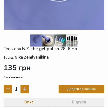
Гель лак N.Z. the gel polish 28, 6 мл
Nika Zemlyanikina
Бренд:
135 грн
Є в наявності
1
Додати до кошика
Опис
Відгуки