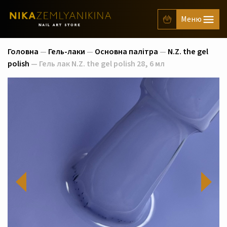
Головна
—
Гель-лаки
—
Основна палітра
—
N.Z. the gel
polish
— Гель лак N.Z. the gel polish 28, 6 мл