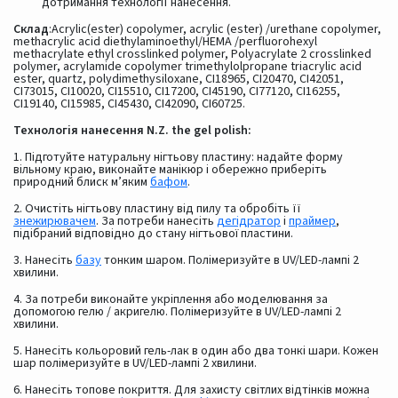
дотримання технології нанесення.
Склад
:Acrylic(ester) copolymer, acrylic (ester) /urethane copolymer,
methacrylic acid diethylaminoethyl/HEMA /perfluorohexyl
methacrylate ethyl crosslinked polymer, Polyacrylate 2 crosslinked
polymer, acrylamide copolymer trimethylolpropane triacrylic acid
ester, quartz, polydimethysiloxane, CI18965, CI20470, CI42051,
CI73015, CI10020, CI15510, CI17200, CI45190, CI77120, CI16255,
CI19140, CI15985, CI45430, CI42090, CI60725.
Технологія нанесення N.Z. the gel polish:
1. Підготуйте натуральну нігтьову пластину: надайте форму
вільному краю, виконайте манікюр і обережно приберіть
природний блиск м’яким
бафом
.
2. Очистіть нігтьову пластину від пилу та обробіть її
знежирювачем
. За потреби нанесіть
дегідратор
і
праймер
,
підібраний відповідно до стану нігтьової пластини.
3. Нанесіть
базу
тонким шаром. Полімеризуйте в UV/LED-лампі 2
хвилини.
4. За потреби виконайте укріплення або моделювання за
допомогою гелю / акригелю. Полімеризуйте в UV/LED-лампі 2
хвилини.
5. Нанесіть кольоровий гель-лак в один або два тонкі шари. Кожен
шар полімеризуйте в UV/LED-лампі 2 хвилини.
6. Нанесіть топове покриття. Для захисту світлих відтінків можна