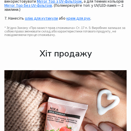
використовувати
Mirror Top з UV-фільтром
, а для темних кольорів
Mirror Top без UV-фільтрів
. (Полімеризуйте топ: у UV/LED-лампі — 2
хвилини.)
7. Нанесіть
олію для кутикули
або
крем для рук
.
* Згідно Закону «Про захист прав споживача» Ст. 17 п. 5: Виробник залишає за
собою право змінювати склад або характеристики готового продукту, не
повідомляючи про це споживачу.
Хіт продажу