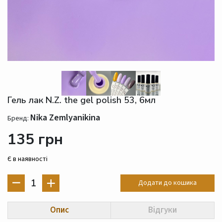
Гель лак N.Z. the gel polish 53, 6мл
Nika Zemlyanikina
Бренд:
135 грн
Є в наявності
1
Додати до кошика
Опис
Відгуки