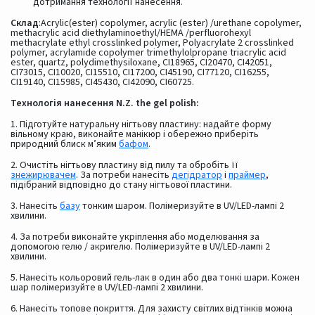
дотримання технології нанесення.
Склад
:Acrylic(ester) copolymer, acrylic (ester) /urethane copolymer,
methacrylic acid diethylaminoethyl/HEMA /perfluorohexyl
methacrylate ethyl crosslinked polymer, Polyacrylate 2 crosslinked
polymer, acrylamide copolymer trimethylolpropane triacrylic acid
ester, quartz, polydimethysiloxane, CI18965, CI20470, CI42051,
CI73015, CI10020, CI15510, CI17200, CI45190, CI77120, CI16255,
CI19140, CI15985, CI45430, CI42090, CI60725.
Технологія нанесення N.Z. the gel polish:
1. Підготуйте натуральну нігтьову пластину: надайте форму
вільному краю, виконайте манікюр і обережно приберіть
природний блиск м’яким
бафом
.
2. Очистіть нігтьову пластину від пилу та обробіть її
знежирювачем
. За потреби нанесіть
дегідратор
і
праймер
,
підібраний відповідно до стану нігтьової пластини.
3. Нанесіть
базу
тонким шаром. Полімеризуйте в UV/LED-лампі 2
хвилини.
4. За потреби виконайте укріплення або моделювання за
допомогою гелю / акригелю. Полімеризуйте в UV/LED-лампі 2
хвилини.
5. Нанесіть кольоровий гель-лак в один або два тонкі шари. Кожен
шар полімеризуйте в UV/LED-лампі 2 хвилини.
6. Нанесіть топове покриття. Для захисту світлих відтінків можна