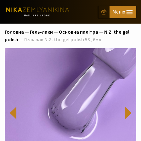
Головна
—
Гель-лаки
—
Основна палітра
—
N.Z. the gel
polish
— Гель лак N.Z. the gel polish 53, 6мл