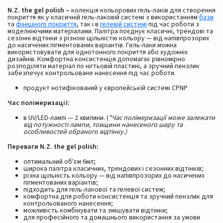
N.Z. the gel polish –
колекція кольорових гель-лаків для створення
покриття як у класичній гель-лаковій системі з використанням
бази
та
фінішного покриття
, так і в
гелевій системі
під час роботи з
моделюючими матеріалами. Палітра поєднує класичні, трендові та
сезонні відтінки з різною щільністю кольору — від напівпрозорих
до насичених пігментованих варіантів. Гель-лаки можна
використовувати для однотонного покриття або художніх
дизайнів. Комфортна консистенція допомагає рівномірно
розподіляти матеріал по нігтьовій пластині, а зручний пензлик
забезпечує контрольоване нанесення під час роботи.
продукт нотифікований у європейській системі CPNP
Час полімеризації:
в UV/LED-лампі — 2 хвилини. (
*Час полімеризації може залежати
від потужності лампи, товщини нанесеного шару та
особливостей обраного відтінку.)
Переваги N.Z. the gel polish:
оптимальний об'єм 6мл;
широка палітра класичних, трендових і сезонних відтінків;
різна щільність кольору — від напівпрозорих до насичених
пігментованих варіантів;
підходить для гель-лакової та гелевої систем;
комфортна для роботи консистенція та зручний пензлик для
контрольованого нанесення;
можливість комбінувати та змішувати відтінки;
для професійного та домашнього використання за умови