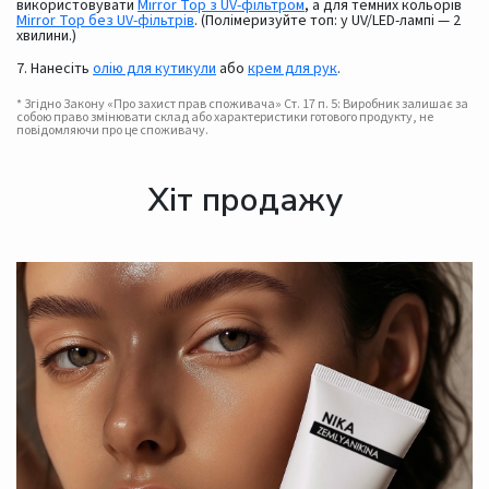
використовувати
Mirror Top з UV-фільтром
, а для темних кольорів
Mirror Top без UV-фільтрів
. (Полімеризуйте топ: у UV/LED-лампі — 2
хвилини.)
7. Нанесіть
олію для кутикули
або
крем для рук
.
* Згідно Закону «Про захист прав споживача» Ст. 17 п. 5: Виробник залишає за
собою право змінювати склад або характеристики готового продукту, не
повідомляючи про це споживачу.
Хіт продажу