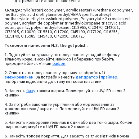
дотримання технології нанесення.
Склад
:Acrylic(ester) copolymer, acrylic (ester) /urethane copolymer,
methacrylic acid diethylaminoethyl/HEMA /perfluorohexyl
methacrylate ethyl crosslinked polymer, Polyacrylate 2 crosslinked
polymer, acrylamide copolymer trimethylolpropane triacrylic acid
ester, quartz, polydimethysiloxane, CI18965, CI20470, CI42051,
CI73015, CI10020, CI15510, CI17200, CI45190, CI77120, CI16255,
CI19140, CI15985, CI45430, CI42090, CI60725.
Технологія нанесення N.Z. the gel polish:
1. Підготуйте натуральну нігтьову пластину: надайте форму
вільному краю, виконайте манікюр і обережно приберіть
природний блиск м’яким
бафом
.
2. Очистіть нігтьову пластину від пилу та обробіть її
знежирювачем
. За потреби нанесіть
дегідратор
і
праймер
,
підібраний відповідно до стану нігтьової пластини.
3. Нанесіть
базу
тонким шаром. Полімеризуйте в UV/LED-лампі 2
хвилини.
4. За потреби виконайте укріплення або моделювання за
допомогою гелю / акригелю. Полімеризуйте в UV/LED-лампі 2
хвилини.
5. Нанесіть кольоровий гель-лак в один або два тонкі шари. Кожен
шар полімеризуйте в UV/LED-лампі 2 хвилини.
6. Нанесіть топове покриття. Для захисту світлих відтінків можна