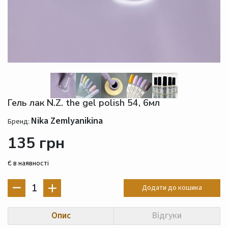
Гель лак N.Z. the gel polish 54, 6мл
Nika Zemlyanikina
Бренд:
135 грн
Є в наявності
1
Додати до кошика
Опис
Відгуки