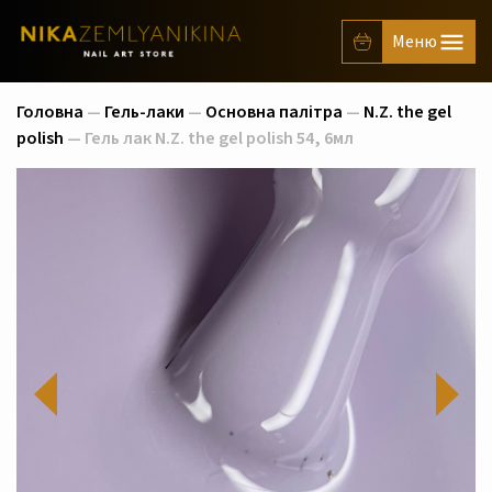
Головна
—
Гель-лаки
—
Основна палітра
—
N.Z. the gel
polish
— Гель лак N.Z. the gel polish 54, 6мл