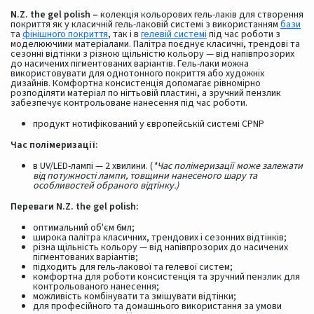
N.Z. the gel polish –
колекція кольорових гель-лаків для створення
покриття як у класичній гель-лаковій системі з використанням
бази
та
фінішного покриття
, так і в
гелевій системі
під час роботи з
моделюючими матеріалами. Палітра поєднує класичні, трендові та
сезонні відтінки з різною щільністю кольору — від напівпрозорих
до насичених пігментованих варіантів. Гель-лаки можна
використовувати для однотонного покриття або художніх
дизайнів. Комфортна консистенція допомагає рівномірно
розподіляти матеріал по нігтьовій пластині, а зручний пензлик
забезпечує контрольоване нанесення під час роботи.
продукт нотифікований у європейській системі CPNP
Час полімеризації:
в UV/LED-лампі — 2 хвилини. (
*Час полімеризації може залежати
від потужності лампи, товщини нанесеного шару та
особливостей обраного відтінку.)
Переваги N.Z. the gel polish:
оптимальний об'єм 6мл;
широка палітра класичних, трендових і сезонних відтінків;
різна щільність кольору — від напівпрозорих до насичених
пігментованих варіантів;
підходить для гель-лакової та гелевої систем;
комфортна для роботи консистенція та зручний пензлик для
контрольованого нанесення;
можливість комбінувати та змішувати відтінки;
для професійного та домашнього використання за умови