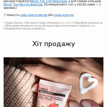
використовувати
Mirror Top з UV-фільтром
, а для темних кольорів
Mirror Top без UV-фільтрів
. (Полімеризуйте топ: у UV/LED-лампі — 2
хвилини.)
7. Нанесіть
олію для кутикули
або
крем для рук
.
* Згідно Закону «Про захист прав споживача» Ст. 17 п. 5: Виробник залишає за
собою право змінювати склад або характеристики готового продукту, не
повідомляючи про це споживачу.
Хіт продажу