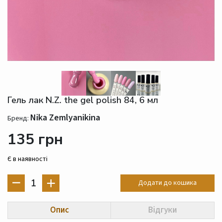
Гель лак N.Z. the gel polish 84, 6 мл
Nika Zemlyanikina
Бренд:
135 грн
Є в наявності
1
Додати до кошика
Опис
Відгуки