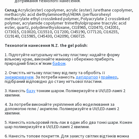
дотримання технології нанесення.
Склад
:Acrylic(ester) copolymer, acrylic (ester) /urethane copolymer,
methacrylic acid diethylaminoethyl/HEMA /perfluorohexyl
methacrylate ethyl crosslinked polymer, Polyacrylate 2 crosslinked
polymer, acrylamide copolymer trimethylolpropane triacrylic acid
ester, quartz, polydimethysiloxane, CI18965, CI20470, CI42051,
CI73015, CI10020, CI15510, CI17200, CI45190, CI77120, CI16255,
CI19140, CI15985, CI45430, CI42090, CI60725.
Технологія нанесення N.Z. the gel polish:
1. Підготуйте натуральну нігтьову пластину: надайте форму
вільному краю, виконайте манікюр і обережно приберіть
природний блиск м’яким
бафом
.
2. Очистіть нігтьову пластину від пилу та обробіть її
знежирювачем
. За потреби нанесіть
дегідратор
і
праймер
,
підібраний відповідно до стану нігтьової пластини.
3. Нанесіть
базу
тонким шаром. Полімеризуйте в UV/LED-лампі 2
хвилини.
4. За потреби виконайте укріплення або моделювання за
допомогою гелю / акригелю. Полімеризуйте в UV/LED-лампі 2
хвилини.
5. Нанесіть кольоровий гель-лак в один або два тонкі шари. Кожен
шар полімеризуйте в UV/LED-лампі 2 хвилини.
6. Нанесіть топове покриття. Для захисту світлих відтінків можна