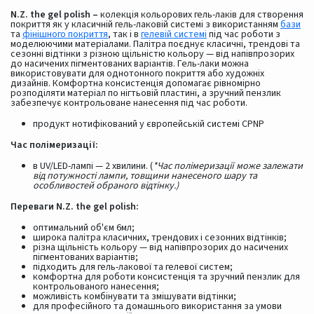
N.Z. the gel polish –
колекція кольорових гель-лаків для створення
покриття як у класичній гель-лаковій системі з використанням
бази
та
фінішного покриття
, так і в
гелевій системі
під час роботи з
моделюючими матеріалами. Палітра поєднує класичні, трендові та
сезонні відтінки з різною щільністю кольору — від напівпрозорих
до насичених пігментованих варіантів. Гель-лаки можна
використовувати для однотонного покриття або художніх
дизайнів. Комфортна консистенція допомагає рівномірно
розподіляти матеріал по нігтьовій пластині, а зручний пензлик
забезпечує контрольоване нанесення під час роботи.
продукт нотифікований у європейській системі CPNP
Час полімеризації:
в UV/LED-лампі — 2 хвилини. (
*Час полімеризації може залежати
від потужності лампи, товщини нанесеного шару та
особливостей обраного відтінку.)
Переваги N.Z. the gel polish:
оптимальний об'єм 6мл;
широка палітра класичних, трендових і сезонних відтінків;
різна щільність кольору — від напівпрозорих до насичених
пігментованих варіантів;
підходить для гель-лакової та гелевої систем;
комфортна для роботи консистенція та зручний пензлик для
контрольованого нанесення;
можливість комбінувати та змішувати відтінки;
для професійного та домашнього використання за умови