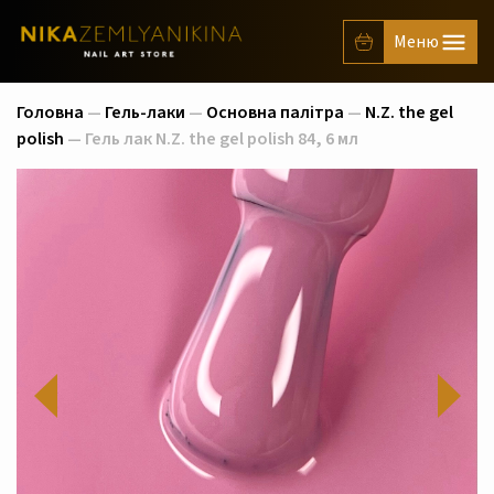
Головна
—
Гель-лаки
—
Основна палітра
—
N.Z. the gel
polish
— Гель лак N.Z. the gel polish 84, 6 мл