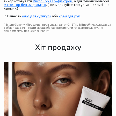
використовувати
Mirror Top з UV-фільтром
, а для темних кольорів
Mirror Top без UV-фільтрів
. (Полімеризуйте топ: у UV/LED-лампі — 2
хвилини.)
7. Нанесіть
олію для кутикули
або
крем для рук
.
* Згідно Закону «Про захист прав споживача» Ст. 17 п. 5: Виробник залишає за
собою право змінювати склад або характеристики готового продукту, не
повідомляючи про це споживачу.
Хіт продажу