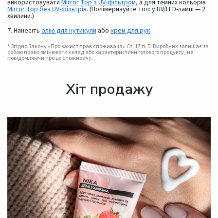
використовувати
Mirror Top з UV-фільтром
, а для темних кольорів
Mirror Top без UV-фільтрів
. (Полімеризуйте топ: у UV/LED-лампі — 2
хвилини.)
7. Нанесіть
олію для кутикули
або
крем для рук
.
* Згідно Закону «Про захист прав споживача» Ст. 17 п. 5: Виробник залишає за
собою право змінювати склад або характеристики готового продукту, не
повідомляючи про це споживачу.
Хіт продажу