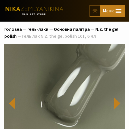
Головна
—
Гель-лаки
—
Основна палітра
—
N.Z. the gel
polish
— Гель лак N.Z. the gel polish 101, 6 мл