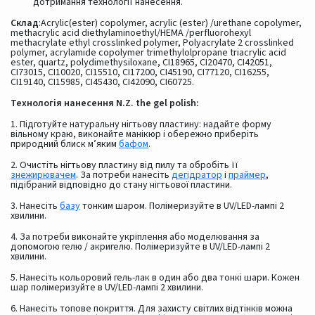
дотримання технології нанесення.
Склад
:Acrylic(ester) copolymer, acrylic (ester) /urethane copolymer,
methacrylic acid diethylaminoethyl/HEMA /perfluorohexyl
methacrylate ethyl crosslinked polymer, Polyacrylate 2 crosslinked
polymer, acrylamide copolymer trimethylolpropane triacrylic acid
ester, quartz, polydimethysiloxane, CI18965, CI20470, CI42051,
CI73015, CI10020, CI15510, CI17200, CI45190, CI77120, CI16255,
CI19140, CI15985, CI45430, CI42090, CI60725.
Технологія нанесення N.Z. the gel polish:
1. Підготуйте натуральну нігтьову пластину: надайте форму
вільному краю, виконайте манікюр і обережно приберіть
природний блиск м’яким
бафом
.
2. Очистіть нігтьову пластину від пилу та обробіть її
знежирювачем
. За потреби нанесіть
дегідратор
і
праймер
,
підібраний відповідно до стану нігтьової пластини.
3. Нанесіть
базу
тонким шаром. Полімеризуйте в UV/LED-лампі 2
хвилини.
4. За потреби виконайте укріплення або моделювання за
допомогою гелю / акригелю. Полімеризуйте в UV/LED-лампі 2
хвилини.
5. Нанесіть кольоровий гель-лак в один або два тонкі шари. Кожен
шар полімеризуйте в UV/LED-лампі 2 хвилини.
6. Нанесіть топове покриття. Для захисту світлих відтінків можна