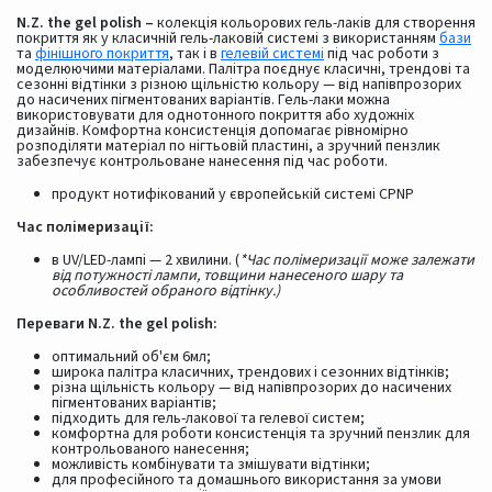
N.Z. the gel polish –
колекція кольорових гель-лаків для створення
покриття як у класичній гель-лаковій системі з використанням
бази
та
фінішного покриття
, так і в
гелевій системі
під час роботи з
моделюючими матеріалами. Палітра поєднує класичні, трендові та
сезонні відтінки з різною щільністю кольору — від напівпрозорих
до насичених пігментованих варіантів. Гель-лаки можна
використовувати для однотонного покриття або художніх
дизайнів. Комфортна консистенція допомагає рівномірно
розподіляти матеріал по нігтьовій пластині, а зручний пензлик
забезпечує контрольоване нанесення під час роботи.
продукт нотифікований у європейській системі CPNP
Час полімеризації:
в UV/LED-лампі — 2 хвилини. (
*Час полімеризації може залежати
від потужності лампи, товщини нанесеного шару та
особливостей обраного відтінку.)
Переваги N.Z. the gel polish:
оптимальний об'єм 6мл;
широка палітра класичних, трендових і сезонних відтінків;
різна щільність кольору — від напівпрозорих до насичених
пігментованих варіантів;
підходить для гель-лакової та гелевої систем;
комфортна для роботи консистенція та зручний пензлик для
контрольованого нанесення;
можливість комбінувати та змішувати відтінки;
для професійного та домашнього використання за умови