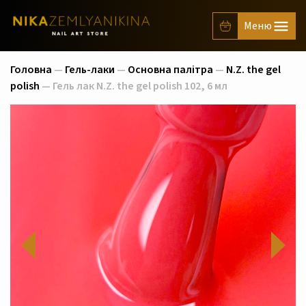
Головна
—
Гель-лаки
—
Основна палітра
—
N.Z. the gel
polish
— Гель лак N.Z. the gel polish 102, 6 мл