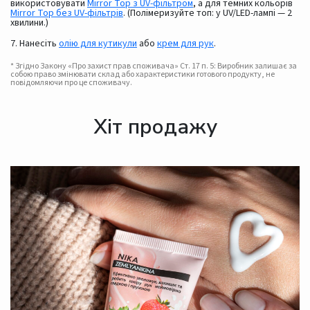
використовувати
Mirror Top з UV-фільтром
, а для темних кольорів
Mirror Top без UV-фільтрів
. (Полімеризуйте топ: у UV/LED-лампі — 2
хвилини.)
7. Нанесіть
олію для кутикули
або
крем для рук
.
* Згідно Закону «Про захист прав споживача» Ст. 17 п. 5: Виробник залишає за
собою право змінювати склад або характеристики готового продукту, не
повідомляючи про це споживачу.
Хіт продажу