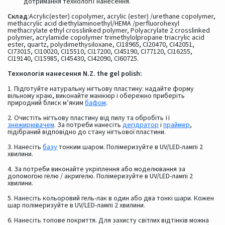
дотримання технології нанесення.
Склад
:Acrylic(ester) copolymer, acrylic (ester) /urethane copolymer,
methacrylic acid diethylaminoethyl/HEMA /perfluorohexyl
methacrylate ethyl crosslinked polymer, Polyacrylate 2 crosslinked
polymer, acrylamide copolymer trimethylolpropane triacrylic acid
ester, quartz, polydimethysiloxane, CI18965, CI20470, CI42051,
CI73015, CI10020, CI15510, CI17200, CI45190, CI77120, CI16255,
CI19140, CI15985, CI45430, CI42090, CI60725.
Технологія нанесення N.Z. the gel polish:
1. Підготуйте натуральну нігтьову пластину: надайте форму
вільному краю, виконайте манікюр і обережно приберіть
природний блиск м’яким
бафом
.
2. Очистіть нігтьову пластину від пилу та обробіть її
знежирювачем
. За потреби нанесіть
дегідратор
і
праймер
,
підібраний відповідно до стану нігтьової пластини.
3. Нанесіть
базу
тонким шаром. Полімеризуйте в UV/LED-лампі 2
хвилини.
4. За потреби виконайте укріплення або моделювання за
допомогою гелю / акригелю. Полімеризуйте в UV/LED-лампі 2
хвилини.
5. Нанесіть кольоровий гель-лак в один або два тонкі шари. Кожен
шар полімеризуйте в UV/LED-лампі 2 хвилини.
6. Нанесіть топове покриття. Для захисту світлих відтінків можна