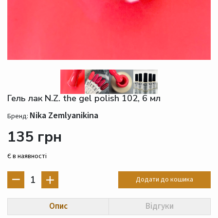
Гель лак N.Z. the gel polish 102, 6 мл
Nika Zemlyanikina
Бренд:
135 грн
Є в наявності
1
Додати до кошика
Опис
Відгуки