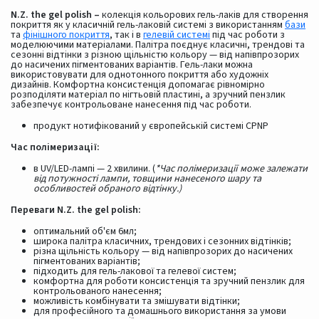
N.Z. the gel polish –
колекція кольорових гель-лаків для створення
покриття як у класичній гель-лаковій системі з використанням
бази
та
фінішного покриття
, так і в
гелевій системі
під час роботи з
моделюючими матеріалами. Палітра поєднує класичні, трендові та
сезонні відтінки з різною щільністю кольору — від напівпрозорих
до насичених пігментованих варіантів. Гель-лаки можна
використовувати для однотонного покриття або художніх
дизайнів. Комфортна консистенція допомагає рівномірно
розподіляти матеріал по нігтьовій пластині, а зручний пензлик
забезпечує контрольоване нанесення під час роботи.
продукт нотифікований у європейській системі CPNP
Час полімеризації:
в UV/LED-лампі — 2 хвилини. (
*Час полімеризації може залежати
від потужності лампи, товщини нанесеного шару та
особливостей обраного відтінку.)
Переваги N.Z. the gel polish:
оптимальний об'єм 6мл;
широка палітра класичних, трендових і сезонних відтінків;
різна щільність кольору — від напівпрозорих до насичених
пігментованих варіантів;
підходить для гель-лакової та гелевої систем;
комфортна для роботи консистенція та зручний пензлик для
контрольованого нанесення;
можливість комбінувати та змішувати відтінки;
для професійного та домашнього використання за умови