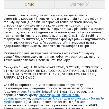
Опис
Відгуки(5)
Концентровані краплі для автозасмаги, які дозволяють
самостійно керувати інтенсивність відтінку - від легкого ефекту
"поцілунку сонця" до більш виразної теплої засмаги. Формула
створена для змішування з вашим звичним кремом, тому
результат виглядає максимально природньо й рівномірною. Краплі
легко поєднуються з
будь-яким базовим кремом без активних
компонентів
(кислот, ретиноїдів, вітаміну С, пілінгів).
Засіб не
фарбує шкіру миттєво, а поступово формує рівний відтінок без
плям і різких переходів.
Гліцерин, бетаїн і гіалуронат натрію
додатково підтримають зволоження та комфорт шкіри.
Результат
: рівна, натуральна засмага з ефектом "поцілунку
сонця", без пересушування, плям і ефекту маски, з можливістю
точно контролювати інтенсивність кольору.
Склад (INCI)
: AQUA, DIHYDROXYACETONE, GLYCERIN, PROPANEDIOL,
ETHYLHEXYLGLYCERIN, BENZYL ALCOHOL, XANTHAN GUM, BETAINE,
PENTYLENE GLYCOL, PHENOXYETHANOL, SODIUM HYALURONATE,
PARFUM, LACTIC ACID.
Спосіб використання
: Для рівномірного результату
рекомендовано попередньо зробити легкий пілінг обличчя
(радимо
рисовий скраб
). Змішайте 2-4 краплі автозасмаги з
порцією вашого крему (
зволожуючий
,
антивіковий
,
реконструюючий
,
сонцезахисний
,
крем для жирної шкіри DermaFix
Medi
) в долоні (кількість крапель залежить від бажаної
інтенсивності кольору) та рівномірно нанесіть на шкіру.
УВАГА!
Ефект поступово проявляється через 3-8 годин, тому