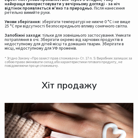
найкраще використовувати у вечірньому догляді - за ніч
відтінок проявляється м'яко та природньо.
Після нанесення
ретельно вимийте руки.
Умови
зберігання:
зберігати температурі не нижче 0 °С і не вище
25 °C при відсутності безпосереднього впливу сонячного світла.
Запобіжні заходи
: тільки для зовнішнього застосування. Уникати
потрапляння в очі. Зберігати окремо від харчових продуктів в
недоступному для дітей місці та домашніх тварин. Зберігати в
місці, недоступному для УФ променів.
* Згідно Закону «Про захист прав споживача» Ст. 17 п. 5: Виробник залишає за
собою право змінювати склад або характеристики готового продукту, не
повідомляючи про це споживачу.
Хіт продажу