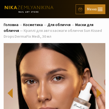
Головна
—
Косметика
—
Для обличчя
—
Маски для
обличчя
— Краплі для автозасмаги обличчя Sun Kissed
Drops DermaFix Medi, 30 мл