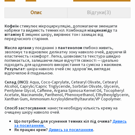
Опис
Відгуки(3)
Кофеїн
стимулює мікроциркуляцію, допомагаючи зменшити
набряки та видимість темних кіл. Комбінація
ніацинаміду
та
вітаміну E
зміцнює шкіру, вирівнює тон і захищає від
передчасного старіння.
Масло аргани
у поєднанні з
пантенолом
глибоко живить,
зволожує та відновлює делікатну зону навколо очей, даруючи їй
еластичність і комфорт. Легка, шовковиста текстура швидко
поглинається, залишаючи лише відчуття свіжості — ідеально
підходить для щоденного використання та сумісна з макіяжем.
Результат
: шкіра навколо очей сяє здоров’ям, виглядає
відпочилою й гладенькою.
Склад (INCI)
: Aqua, Coco-Caprylate, Cetearyl Olivate, Cetearyl
Alcohol, Caprylic/Capric Triglyceride, Sorbitan Olivate, Glycerin,
Pentylene Glycol, Caffeine, Argania Spinosa Kernel Oil, Tocopheryl
Acetate, Niacinamide, Panthenol, Phenoxyethanol, Ethylhexylglycerin,
Xanthan Gum, Ammonium Acryloyldimethyltaurate/VP Copolymer.
Спосіб застосування
: нанести необхідну кількість крему на
очищену шкіру навколо очей.
Що потрібно для усунення темних кіл під очима?
Дивись
за посиланням.
Як працює крем?
Дивись за посиланням
.