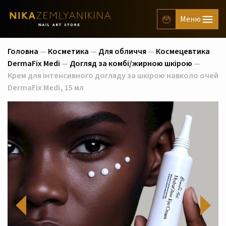
Головна
—
Косметика
—
Для обличчя
—
Космецевтика
DermaFix Medi
—
Догляд за комбі/жирною шкірою
—
Крем для інтенсивного догляду за шкірою навколо очей
DermaFix Medi, 15 мл