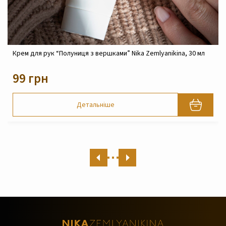
ук “Полуниця з вершками” Nika Zemlyanikina, 30 мл
Крем реконст
Zemlyanikina,
н
820 грн
Детальніше