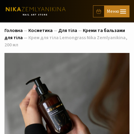
Головна
—
Косметика
—
Для тіла
—
Креми та бальзами
для тіла
— Крем для тіла Lemongrass Nika Zemlyanikina,
200 мл