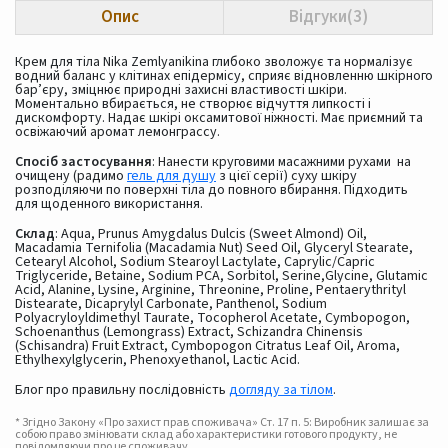
Опис
Відгуки(3)
Крем для тіла Nika Zemlyanikina глибоко зволожує та нормалізує
водний баланс у клітинах епідермісу, сприяє відновленню шкірного
бар’єру, зміцнює природні захисні властивості шкіри.
Моментально вбирається, не створює відчуття липкості і
дискомфорту. Надає шкірі оксамитової ніжності. Має приємний та
освіжаючий аромат лемонграссу.
Спосіб застосування
: Нанести круговими масажними рухами на
очищену (радимо
гель для душу
з цієї серії) суху шкіру
розподіляючи по поверхні тіла до повного вбирання. Підходить
для щоденного використання.
Склад
: Aqua, Prunus Amygdalus Dulcis (Sweet Almond) Oil,
Macadamia Ternifolia (Macadamia Nut) Seed Oil, Glyceryl Stearate,
Cetearyl Alcohol, Sodium Stearoyl Lactylate, Caprylic/Capric
Triglyceride, Betaine, Sodium PCA, Sorbitol, Serine,Glycine, Glutamic
Acid, Alanine, Lysine, Arginine, Threonine, Proline, Pentaerythrityl
Distearate, Dicaprylyl Carbonate, Panthenol, Sodium
Polyacryloyldimethyl Taurate, Tocopherol Acetate, Cymbopogon,
Schoenanthus (Lemongrass) Extract, Schizandra Chinensis
(Schisandra) Fruit Extract, Cymbopogon Citratus Leaf Oil, Aroma,
Ethylhexylglycerin, Phenoxyethanol, Lactic Acid.
Блог про правильну послідовність
догляду за тілом
.
* Згідно Закону «Про захист прав споживача» Ст. 17 п. 5: Виробник залишає за
собою право змінювати склад або характеристики готового продукту, не
повідомляючи про це споживачу.