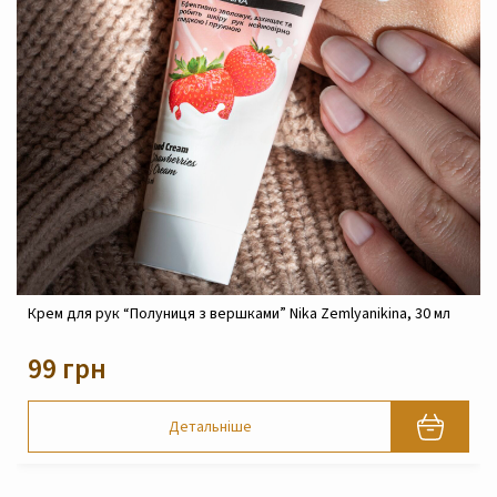
Крем для рук “Полуниця з вершками” Nika Zemlyanikina, 30 мл
Z
99 грн
Детальніше