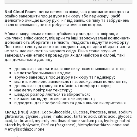
Nail Cloud Foam
- легка незмивна пінка, яка допомагає швидко та
охайно завершити процедуру манікюру або педикюру. Засіб
делікатно очищає шкіру рук і ніг від залишків пилу та забруднень
після опилювання, не потребуючи змивання водою.
М’яка очищувальна основа дбайливо доглядає за шкірою, а
комплекс амінокислот, гліцерин та інші зволожувальні компоненти
допомагають зберігати її м’якість, гладкість і відчуття комфорту.
Повітряна текстура легко розподіляється, швидко вбирається та
не залишає липкості чи жирного сліду. Пінка стане зручним
завершальним етапом процедури як для майстра в салоні, так і
для домашнього догляду.
допомагає видалити залишки пилу після опилювання нігтів;
не потребує змивання водою;
зручно завершує процедуру манікюру та педикюру;
містить комплекс амінокислот і зволожувальні компоненти;
допомагає підтримувати м’якість і комфорт шкіри;
має легку повітряну текстуру;
швидко розподіляється та вбирається;
не залишає відчуття липкості чи жирності;
підходить для професійного та домашнього використання.
Склад (INCI)
: Aqua, Coco-Glucoside, Glucose, fructose, urea, sodium
glutamate, glycine, lysine, malic acid, tartaric acid, citric acid, glycolic
acid, lactic acid, mycroly eristhiasolinone sodium pca, hydrogenated
starch hydrolysate, Parfum (fragrance), Methylorisothiazolinone and
Methylisothiazolinone.