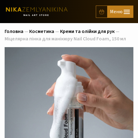
Головна
—
Косметика
—
Креми та олійки для рук
—
Міцелярна пінка для манікюру Nail Cloud Foam, 150 мл