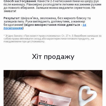
Спосіб застосування
: Нанести 2-3 натискання пінки на шкіру рук
після манікюру. Рівномірно розподілити легкими масажними рухами
до повного вбирання. Залишки можна видалити серветкою. Не
змивати!
Результат
: Шкіра мʼяка, зволожена, без жирного блиску та
залишків пилу. Руки виглядають доглянутими, а манікюр
бездоганним!
(відео використання пінки дивіться -
за
посиланням
)
* Згідно Закону «Про захист прав споживача» Ст. 17 п. 5: Виробник залишає за
собою право змінювати склад або характеристики готового продукту, не
повідомляючи про це споживачу.
Хіт продажу