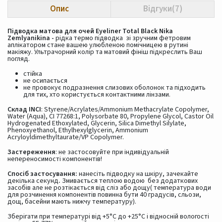
Опис
Відгуки(7)
Підводка матова для очей Eyeliner Total Black Nika
Zemlyanikina -
рідка термо підводка зі зручним фетровим
аплікатором стане вашею улюбленою помічницею в рутині
макіяжу. Ультрачорний колір та матовий фініш підкреслить Ваш
погляд.
стійка
не осипається
не провокує подразнення слизових оболонок та підходить
для тих, хто користується контактними лінзами.
Склад INCI
: Styrene/Acrylates/Ammonium Methacrylate Copolymer,
Water (Aqua), CI 77268:1, Polysorbate 80, Propylene Glycol, Castor Oil
Hydrogenated Ethoxylated, Glycerin, Silica Dimethyl Silylate,
Phenoxyethanol, Ethylhexylglycerin, Ammonium
Acryloyldimethyltaurate/VP Copolymer.
Застереження
: не застосовуйте при індивідуальній
непереносимості компонентів!
Спосіб застосування:
нанесіть підводку на шкіру, зачекайте
декілька секунд
.
Змивається теплою водою без додаткових
засобів але не розтікається від сліз або дощу( температура води
для розчинення компонентів повинна бути 40 градусів, сльози,
дощ, басейни мають нижчу температуру).
Зберігати при температурі від +5°С до +25°С і відносній вологості