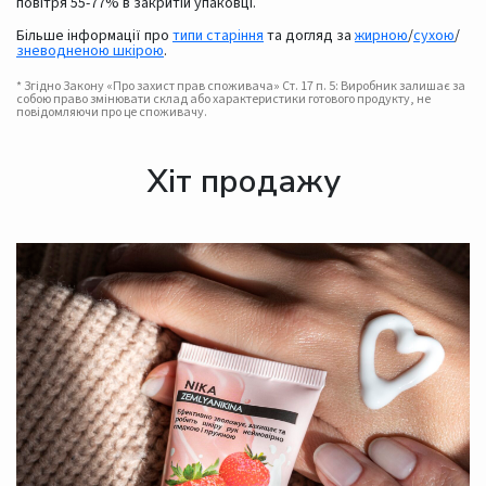
повітря 55-77% в закритій упаковці.
Більше інформації про
типи старіння
та догляд за
жирною
/
сухою
/
зневодненою шкірою
.
* Згідно Закону «Про захист прав споживача» Ст. 17 п. 5: Виробник залишає за
собою право змінювати склад або характеристики готового продукту, не
повідомляючи про це споживачу.
Хіт продажу