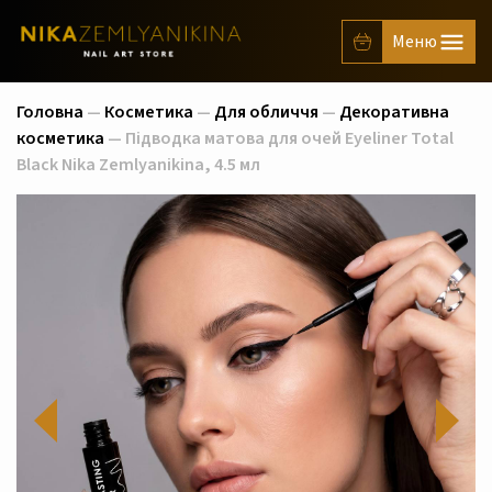
Головна
—
Косметика
—
Для обличчя
—
Декоративна
косметика
— Підводка матова для очей Eyeliner Total
Black Nika Zemlyanikina, 4.5 мл