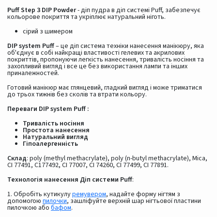
Puff Step 3 DIP Powder
- діп пудра в діп системі Puff, забезпечує
кольорове покриття та укріплює натуральний ніготь.
сірий з шимером
DIP system Puff
– це діп система техніки нанесення манікюру, яка
об'єднує в собі найкращі властивості гелевих та акрилових
покриттів, пропонуючи легкість нанесення, тривалість носіння та
захопливий вигляд і все це без використання лампи та інших
приналежностей.
Готовий манікюр має глянцевий, гладкий вигляд і може триматися
до трьох тижнів без сколів та втрати кольору.
Переваги DIP system Puff :
Тривалість носіння
Простота нанесення
Натуральний вигляд
Гіпоалергенність
Склад
: poly (methyl methacrylate), poly (n-butyl methacrylate), Mica,
CI 77491, C177492, CI 77007, CI 74260, CI 77499, CI 77891.
Технологія нанесення Діп системи Puff
:
1. Обробіть кутикулу
ремувером
, надайте форму нігтям з
допомогою
пилочки
, зашліфуйте верхній шар нігтьової пластини
пилочкою або
бафом
.