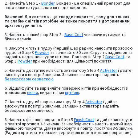
2. Нанесіть Step 1 -
Bonder
. Бондер - це спеціальний препарат для
підготовки натурального нігтя до покриття.
Важливо! Діп система - це тверде покриття, тому для тонких
та слабких нігтів потрібне не тонке покриття з дотриманням
архітектури нігтя.
3. Нанесіть тонкий шар Step 2 -
Base Coat
уникаючи кутикули та
бічних валиків.
4. Занурте ніготь в пудру (перший шар радимо наносити прозорою
пудрою) Step 3
Powder
та зачекайте 30 сек. Струсіть надлишок та
видаліть надлишок пудри щіткою. Повторіть Step 2
Base Coat
та
Step 3
Powder
при необхідності для щільності покриття.
5. Нанесіть достатню кількість активатору Step 4
Activator
і дайте
висохнути в повітрі 2 хвилини. Залишки активатора видаліть
безворсовою серветкою
.
6. Відшліфуйте та вирівняйте поверхню нігтів при необхідності з
допомогою
пилки
, видаліть пил
щіткою
.
7. Нанесіть другий шар активатору Step 4
Activator
і дайте
висохнути в повітрі 2 хвилини. Залишки активатора видаліть
безворсовою серветкою.
8. Нанесіть фінішне покриття Step 5
Finish Coat
та дайте висохнути
в повітрі протягом 3-5 хвилин. За необхідності нанесіть другий шар
фінішного покриття. Дайте висохнути в повітрі протягом 3-5 хвилин.
(Радимо протирати пензлик серветкою перед кожним покриттям )