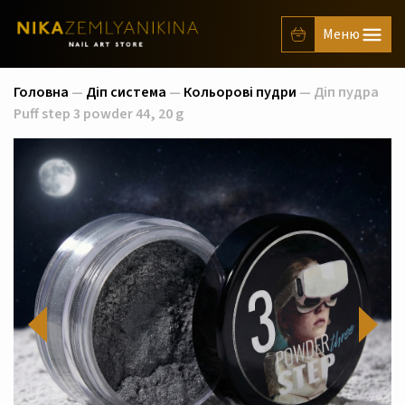
Головна
—
Діп система
—
Кольорові пудри
— Діп пудра
Puff step 3 powder 44, 20 g