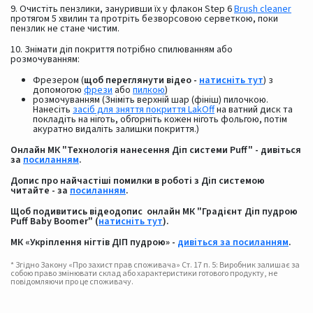
9. Очистіть пензлики, зануривши їх у флакон Step 6
Brush cleaner
протягом 5 хвилин та протріть безворсовою серветкою, поки
пензлик не стане чистим.
10. Знімати діп покриття потрібно спилюванням або
розмочуванням:
Фрезером (
щоб переглянути відео -
натисніть тут
) з
допомогою
фрези
або
пилкою
)
розмочуванням (Зніміть верхній шар (фініш) пилочкою.
Нанесіть
засіб для зняття покриття LakOff
на ватний диск та
покладіть на ніготь, обгорніть кожен ніготь фольгою, потім
акуратно видаліть залишки покриття.)
Онлайн МК "Технологія нанесення Діп системи Puff" - дивіться
за
посиланням
.
Допис про найчастіші помилки в роботі з Діп системою
читайте - за
посиланням
.
Щоб подивитись відеодопис онлайн МК "Градієнт Діп пудрою
Puff Baby Boomer" (
натисніть тут
).
МК «Укріплення нігтів ДІП пудрою» -
дивіться за посиланням
.
* Згідно Закону «Про захист прав споживача» Ст. 17 п. 5: Виробник залишає за
собою право змінювати склад або характеристики готового продукту, не
повідомляючи про це споживачу.