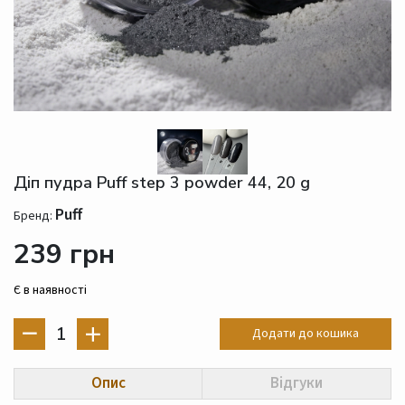
Діп пудра Puff step 3 powder 44, 20 g
Puff
Бренд:
239 грн
Є в наявності
1
Додати до кошика
Опис
Відгуки