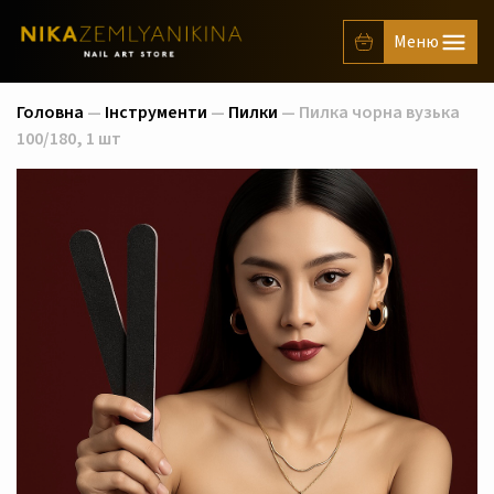
Головна
—
Інструменти
—
Пилки
— Пилка чорна вузька
100/180, 1 шт