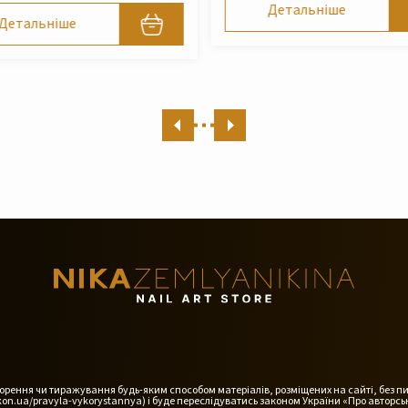
Детальніше
Детальніше
дтворення чи тиражування будь-яким способом матеріалів, розміщених на сайті, без п
on.ua/pravyla-vykorystannya) і буде переслідуватись законом України «Про авторськ