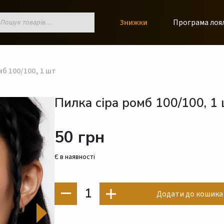
к
Знижки
Програма лоя
ів
б 100/100, 1 шт
Пилка сіра ромб 100/100, 1
50 грн
Є в наявності
1
Додати до кошика