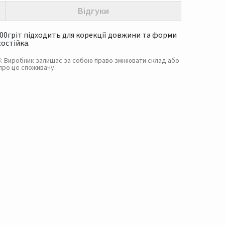
Відгуки
100гріт підходить для корекції довжини та форми
состійка.
. 5: Виробник залишає за собою право змінювати склад або
про це споживачу.