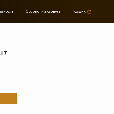
льності
Особистий кабінет
Кошик
 шт