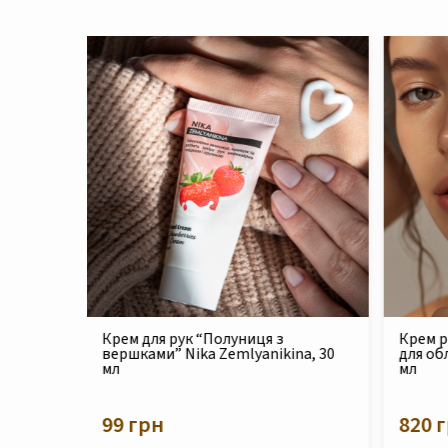
Крем реконструюючий живильний
Філер 
na, 30
для обличчя Nika Zemlyanikina, 30
Zemlya
мл
210 
820 грн