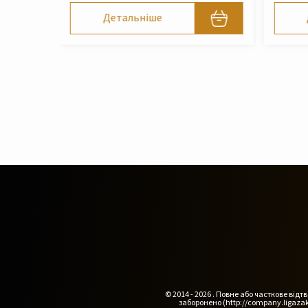
Детальніше
© 2014 - 2026 . Повне або часткове ві
заборонено (http://company.ligazak