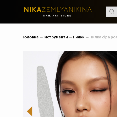
Пошу
товар
Головна
—
Інструменти
—
Пилки
— Пилка сіра ром