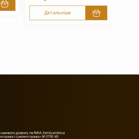
Детальніше
исьмового дозволу тм NIKA Zemlyanikina
е право і суміжні права» № 3792-XII