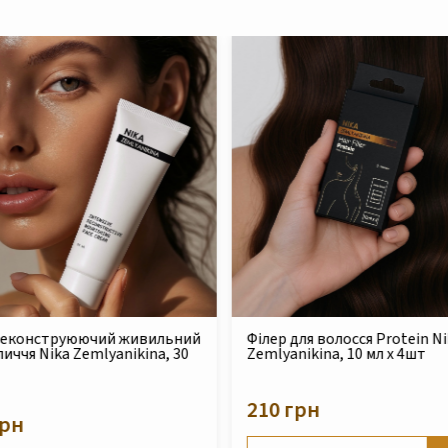
для волосся Protein Nika
Безсульфатний очищуючи
nikina, 10 мл x 4шт
шампунь для сухого та
пошкодженого волосся Nik
Zemlyanikina, 250 мл
грн
490 грн