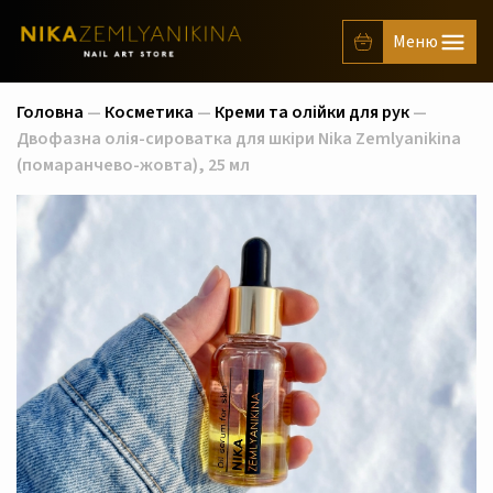
Головна
—
Косметика
—
Креми та олійки для рук
—
Двофазна олія-сироватка для шкіри Nika Zemlyanikina
(помаранчево-жовта), 25 мл