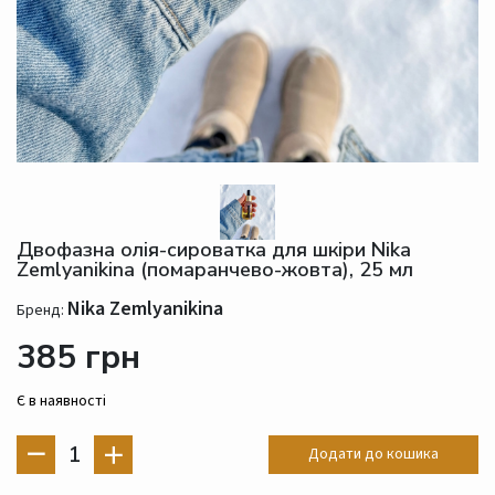
Двофазна олія-сироватка для шкіри Nika
Zemlyanikina (помаранчево-жовта), 25 мл
Nika Zemlyanikina
Бренд:
385 грн
Є в наявності
1
Додати до кошика