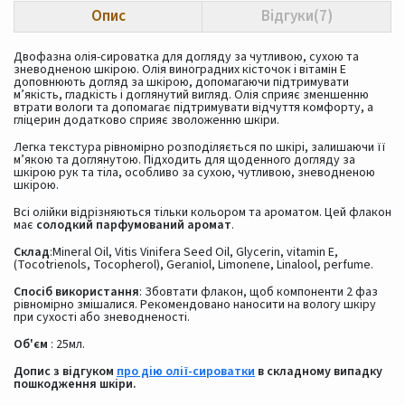
Опис
Відгуки(7)
Двофазна олія-сироватка для догляду за чутливою, сухою та
зневодненою шкірою. Олія виноградних кісточок і вітамін Е
доповнюють догляд за шкірою, допомагаючи підтримувати
м’якість, гладкість і доглянутий вигляд. Олія сприяє зменшенню
втрати вологи та допомагає підтримувати відчуття комфорту, а
гліцерин додатково сприяє зволоженню шкіри.
Легка текстура рівномірно розподіляється по шкірі, залишаючи її
м’якою та доглянутою. Підходить для щоденного догляду за
шкірою рук та тіла, особливо за сухою, чутливою, зневодненою
шкірою.
Всі олійки відрізняються тільки кольором та ароматом. Цей флакон
має
солодкий парфумований аромат
.
Склад
:Mineral Oil, Vitis Vinifera Seed Oil, Glycerin, vitamin E,
(Tocotrienols, Tocopherol), Geraniol, Limonene, Linalool, perfume.
Спосіб використання
: Збовтати флакон, щоб компоненти 2 фаз
рівномірно змішалися. Рекомендовано наносити на вологу шкіру
при сухості або зневодненості.
Об'єм
: 25мл.
Допис з відгуком
про дію олії-сироватки
в складному випадку
пошкодження шкіри.