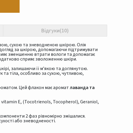
Відгуки(10)
вою, сухою та зневодненою шкірою. Олія
 догляд за шкірою, допомагаючи підтримувати
 сприяє зменшенню втрати вологи та допомагає
додатково сприяє зволоженню шкіри.
кірі, залишаючи її м’якою та доглянутою.
 та тіла, особливо за сухою, чутливою,
ароматом. Цей флакон має аромат
лаванда та
in, vitamin E, (Tocotrienols, Tocopherol), Geraniol,
компоненти 2 фаз рівномірно змішалися.
ухості або зневодненості.