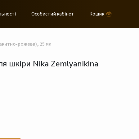
льності
Особистий кабінет
Кошик
акитно-рожева), 25 мл
я шкіри Nika Zemlyanikina