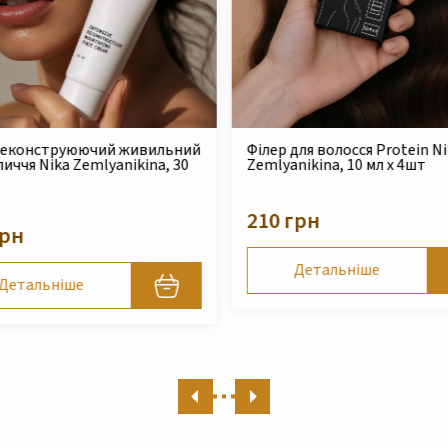
для волосся Protein Nika
Безсульфатний очищуючий
nikina, 10 мл x 4шт
шампунь для сухого та
пошкодженого волосся Nika
Zemlyanikina, 250 мл
грн
490 грн
Детальніше
Детальніше