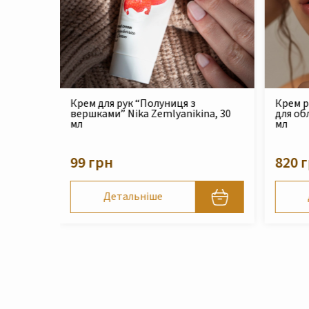
Крем реконструюючий живильний
Філер 
na, 30
для обличчя Nika Zemlyanikina, 30
Zemlya
мл
210 
820 грн
Детальніше