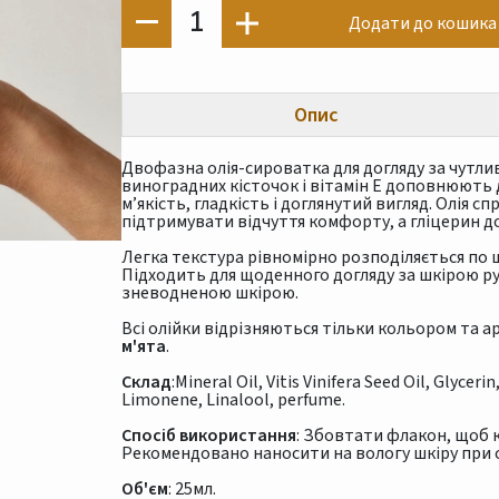
1
Додати до кошика
Опис
Двофазна олія-сироватка для догляду за чутли
виноградних кісточок і вітамін Е доповнюють
м’якість, гладкість і доглянутий вигляд. Олія
підтримувати відчуття комфорту, а гліцерин 
Легка текстура рівномірно розподіляється по ш
Підходить для щоденного догляду за шкірою рук
зневодненою шкірою.
Всі олійки відрізняються тільки кольором та 
м'ята
.
Склад
:Mineral Oil, Vitis Vinifera Seed Oil, Glycer
Limonene, Linalool, perfume.
Спосіб використання
: Збовтати флакон, щоб 
Рекомендовано наносити на вологу шкіру при с
Об'єм
: 25мл.