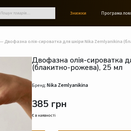
к
Знижки
Програма лоя
ів
— Двофазна олія-сироватка для шкіри Nika Zemlyanikina (бл
Двофазна олія-сироватка дл
(блакитно-рожева), 25 мл
Nika Zemlyanikina
Бренд:
385 грн
Є в наявності