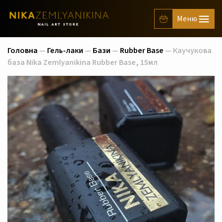
Головна
—
Гель-лаки
—
Бази
—
Rubber Base
— Каучукова
база Nika Zemlyanikina Rubber Base, 15мл