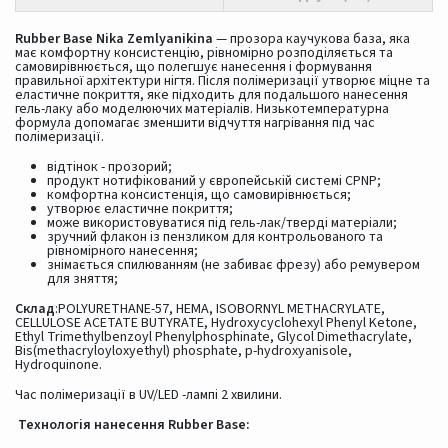
Rubber Base Nika Zemlyanikina
— прозора каучукова база, яка
має комфортну консистенцію, рівномірно розподіляється та
самовирівнюється, що полегшує нанесення і формування
правильної архітектури нігтя. Після полімеризації утворює міцне та
еластичне покриття, яке підходить для подальшого нанесення
гель-лаку або моделюючих матеріалів. Низькотемпературна
формула допомагає зменшити відчуття нагрівання під час
полімеризації.
відтінок - прозорий;
продукт нотифікований у європейській системі CPNP;
комфортна консистенція, що самовирівнюється;
утворює еластичне покриття;
може використовуватися під гель-лак/тверді матеріали;
зручний флакон із пензликом для контрольованого та
рівномірного нанесення;
знімається спилюванням (не забиває фрезу) або ремувером
для зняття;
Склад
:POLYURETHANE-57, HEMA, ISOBORNYL METHACRYLATE,
CELLULOSE ACETATE BUTYRATE, Hydroxycyclohexyl Phenyl Ketone,
Ethyl Trimethylbenzoyl Phenylphosphinate, Glycol Dimethacrylate,
Bis(methacryloyloxyethyl) phosphate, p-hydroxyanisole,
Hydroquinone.
Час полімеризації в UV/LED -лампі 2 хвилини.
Технологія нанесення
Rubber Base
: