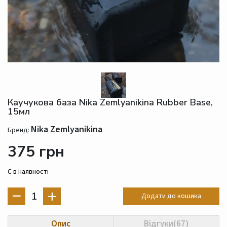
Каучукова база Nika Zemlyanikina Rubber Base,
15мл
Nika Zemlyanikina
Бренд:
375 грн
Є в наявності
1
Додати до кошика
Опис
Відгуки(67)