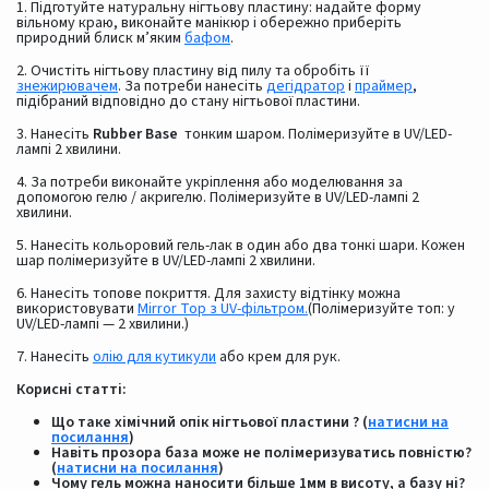
1. Підготуйте натуральну нігтьову пластину: надайте форму
вільному краю, виконайте манікюр і обережно приберіть
природний блиск м’яким
бафом
.
2. Очистіть нігтьову пластину від пилу та обробіть її
знежирювачем
. За потреби нанесіть
дегідратор
і
праймер
,
підібраний відповідно до стану нігтьової пластини.
3. Нанесіть
Rubber Base
тонким шаром. Полімеризуйте в UV/LED-
лампі 2 хвилини.
4. За потреби виконайте укріплення або моделювання за
допомогою гелю / акригелю. Полімеризуйте в UV/LED-лампі 2
хвилини.
5. Нанесіть кольоровий гель-лак в один або два тонкі шари. Кожен
шар полімеризуйте в UV/LED-лампі 2 хвилини.
6. Нанесіть топове покриття. Для захисту відтінку можна
використовувати
Mirror Top з UV-фільтром.
(Полімеризуйте топ: у
UV/LED-лампі — 2 хвилини.)
7. Нанесіть
олію для кутикули
або крем для рук.
Корисні статті:
Що таке хімічний опік нігтьової пластини ? (
натисни на
посилання
)
Навіть прозора база може не полімеризуватись повністю?
(
натисни на посилання
)
Чому гель можна наносити більше 1мм в висоту, а базу ні?