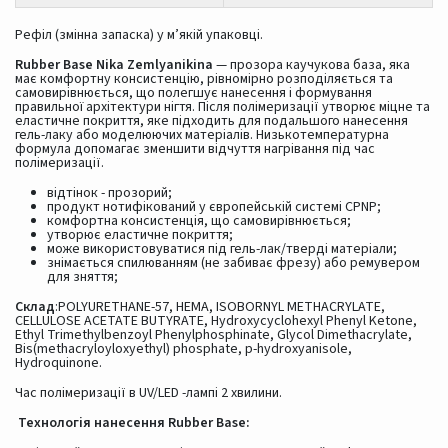
Рефіл (змінна запаска) у м’якій упаковці.
Rubber Base Nika Zemlyanikina
— прозора каучукова база, яка
має комфортну консистенцію, рівномірно розподіляється та
самовирівнюється, що полегшує нанесення і формування
правильної архітектури нігтя. Після полімеризації утворює міцне та
еластичне покриття, яке підходить для подальшого нанесення
гель-лаку або моделюючих матеріалів. Низькотемпературна
формула допомагає зменшити відчуття нагрівання під час
полімеризації.
відтінок - прозорий;
продукт нотифікований у європейській системі CPNP;
комфортна консистенція, що самовирівнюється;
утворює еластичне покриття;
може використовуватися під гель-лак/тверді матеріали;
знімається спилюванням (не забиває фрезу) або ремувером
для зняття;
Склад
:POLYURETHANE-57, HEMA, ISOBORNYL METHACRYLATE,
CELLULOSE ACETATE BUTYRATE, Hydroxycyclohexyl Phenyl Ketone,
Ethyl Trimethylbenzoyl Phenylphosphinate, Glycol Dimethacrylate,
Bis(methacryloyloxyethyl) phosphate, p-hydroxyanisole,
Hydroquinone.
Час полімеризації в UV/LED -лампі 2 хвилини.
Технологія нанесення
Rubber Base
: