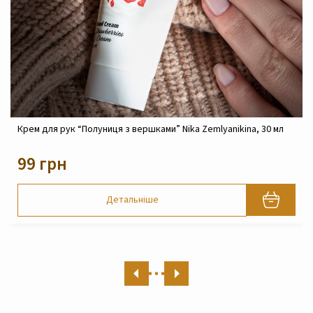
иця з вершками” Nika Zemlyanikina, 30 мл
Крем реконструюючий 
Zemlyanikina, 30 мл
820 грн
Детальніше
Д