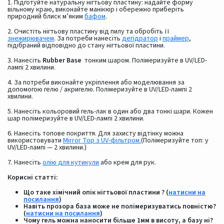
1. Підготуйте натуральну нігтьову пластину: надайте форму
вільному краю, виконайте манікюр і обережно приберіть
природний блиск м’яким
бафом
.
2. Очистіть нігтьову пластину від пилу та обробіть її
знежирювачем
. За потреби нанесіть
дегідратор
і
праймер
,
підібраний відповідно до стану нігтьової пластини.
3. Нанесіть
Rubber Base
тонким шаром. Полімеризуйте в UV/LED-
лампі 2 хвилини.
4. За потреби виконайте укріплення або моделювання за
допомогою гелю / акригелю. Полімеризуйте в UV/LED-лампі 2
хвилини.
5. Нанесіть кольоровий гель-лак в один або два тонкі шари. Кожен
шар полімеризуйте в UV/LED-лампі 2 хвилини.
6. Нанесіть топове покриття. Для захисту відтінку можна
використовувати
Mirror Top з UV-фільтром.
(Полімеризуйте топ: у
UV/LED-лампі — 2 хвилини.)
7. Нанесіть
олію для кутикули
або крем для рук.
Корисні статті:
Що таке хімічний опік нігтьової пластини ? (
натисни на
посилання
)
Навіть прозора база може не полімеризуватись повністю?
(
натисни на посилання
)
Чому гель можна наносити більше 1мм в висоту, а базу ні?