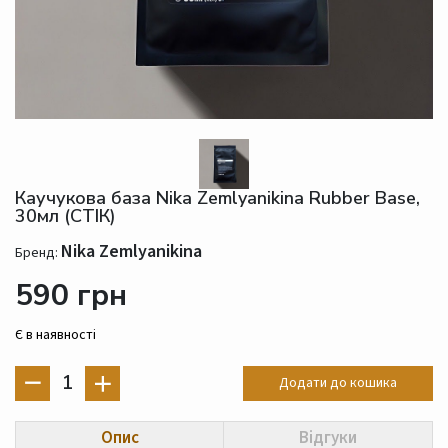
Каучукова база Nika Zemlyanikina Rubber Base,
30мл (СТІК)
Nika Zemlyanikina
Бренд:
590 грн
Є в наявності
1
Додати до кошика
Опис
Відгуки