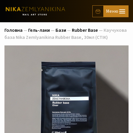
Головна
—
Гель-лаки
—
Бази
—
Rubber Base
— Каучукова
база Nika Zemlyanikina Rubber Base, 30мл (СТІК)