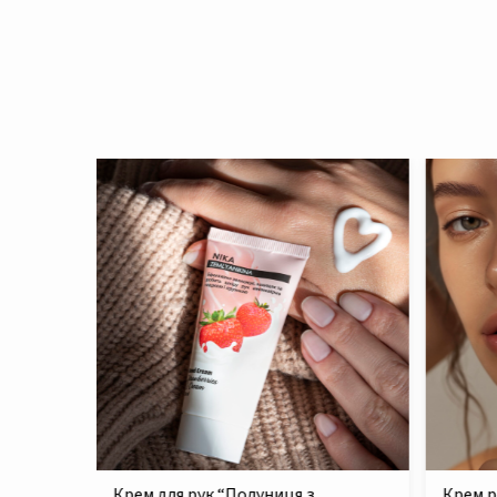
Крем реконструюючий живильний
Філер 