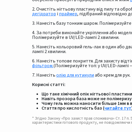
2. Очистіть нігтьову пластину від пилу та оброб
дегідратор
і
праймер
, підібраний відповідно д
3. Нанесіть базу тонким шаром. Полімеризуйте 
4. За потреби виконайте укріплення або модел
Полімеризуйте в UV/LED-лампі 2 хвилини.
5. Нанесіть кольоровий гель-лак в один або дв
лампі 2 хвилини.
6. Нанесіть топове покриття. Для захисту від
фільтром.
(Полімеризуйте топ: у UV/LED-лампі —
7. Нанесіть
олію для кутикули
або крем для рук.
Корисні статті:
Що таке хімічний опік нігтьової пластини 
Навіть прозора база може не полімеризу
Чому гель можна наносити більше 1мм в ви
Стаття про кислотність баз (
читайте тут
* Згідно Закону «Про захист прав споживача» Ст. 17 п
характеристики готового продукту, не повідомляючи 