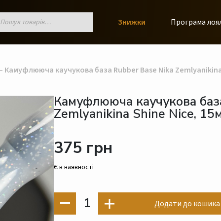
к
Знижки
Програма лоя
ів
 Камуфлююча каучукова база Rubber Base Nika Zemlyanikina 
Камуфлююча каучукова база
Zemlyanikina Shine Nice, 15
375 грн
Є в наявності
1
Додати до кошика