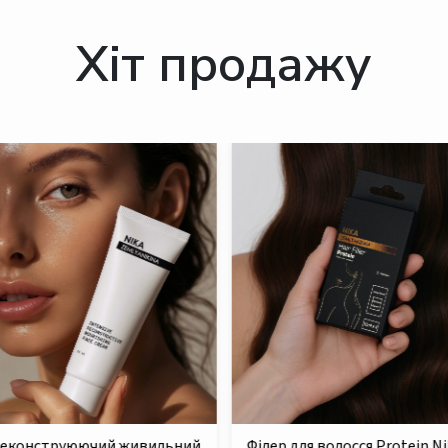
Хіт продажу
для волосся Protein Nika
Безсульфатний очищуючий