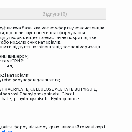
Відгуки(6)
уфлююча база, яка має комфортну консистенцію,
ся, що полегшує нанесення і формування
ації утворює міцне та еластичне покриття, яке
 або моделюючих матеріалів.
ти відчуття нагрівання під час полімеризації.
чним шимером;
стемі CPNP;
ється;
рді матеріали;
) або ремувером для зняття;
ETHACRYLATE, CELLULOSE ACETATE BUTYRATE,
ylbenzoyl Phenylphosphinate, Glycol
phate, p-hydroxyanisole, Hydroquinone.
надайте форму вільному краю, виконайте манікюр і
бафом
.