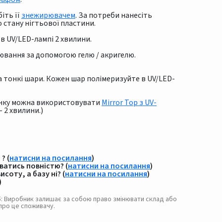
іть її
знежирювачем
. За потреби нанесіть
о стану нігтьової пластини.
в UV/LED-лампі 2 хвилини.
ювання за допомогою гелю / акригелю.
а тонкі шари. Кожен шар полімеризуйте в UV/LED-
тінку можна використовувати
Mirror Top з UV-
 2 хвилини.)
? (
натисни на посилання
)
ватись повністю? (
натисни на посилання
)
соту, а базу ні? (
натисни на посилання
)
)
. 5: Виробник залишає за собою право змінювати склад або
про це споживачу.