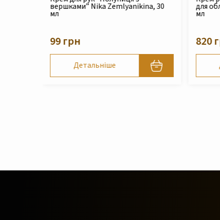
na, 30
для обличчя Nika Zemlyanikina, 30
Zemlya
мл
210 
820 грн
Детальніше