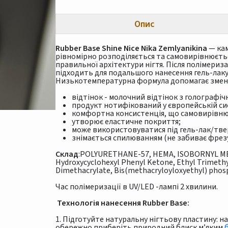
Опис
Rubber Base Shine Nice Nika Zemlyanikina
— кам
рівномірно розподіляється та самовирівнюєть
правильної архітектури нігтя. Після полімериз
підходить для подальшого нанесення гель-лаку
Низькотемпературна формула допомагає зменши
відтінок - молочний відтінок з голографі
продукт нотифікований у європейській си
комфортна консистенція, що самовирівню
утворює еластичне покриття;
може використовуватися під гель-лак/тве
знімається спилюванням (не забиває фрезу
Склад
:POLYURETHANE-57, HEMA, ISOBORNYL M
Hydroxycyclohexyl Phenyl Ketone, Ethyl Trimeth
Dimethacrylate, Bis(methacryloyloxyethyl) phos
Час полімеризації в UV/LED -лампі 2 хвилини.
Технологія нанесення
Rubber Base
:
1. Підготуйте натуральну нігтьову пластину: 
обережно приберіть природний блиск м’яким