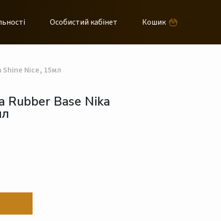
льності
Особистий кабінет
Кошик
Shine Nice, 15мл
 Rubber Base Nika
мл