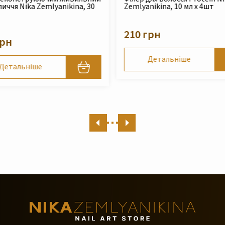
nikina, 10 мл x 4шт
шампунь для сухого та
пошкодженого волосся Nika
Zemlyanikina, 250 мл
грн
490 грн
Детальніше
Детальніше