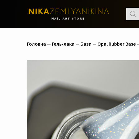
Пошу
товар
Головна
—
Гель-лаки
—
Бази
—
Opal Rubber Base
—