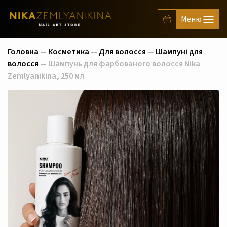
Головна
—
Косметика
—
Для волосся
—
Шампуні для
волосся
— Шампунь для фарбованого волосся Nika
Zemlyanikina, 250 мл