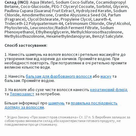
Склад (INCI)
: Aqua (Water), Sodium Coco-Sulfate, Cocamidopropyl
Betaine, Coco-Glucoside, PEG-7 Clyceryl Cocoate, Sorbitol, Glycerin,
Paullinia Cupana (Guarana) Fruit Extract, Hydrolyzed Keratin, Sodium
Chloride, Amodimethicone, Crambe Abyssinica Seed Oil, Parfum
(Fragrance), Clycol Distearate, Propylene Clycol, Laureth-4,
Trideceth-12 Polyquaternium-44, Cetrimonium Chloride, Oleyl Alcohol,
Phytosterols, Leuconostoc/Radish Ferment Filtrate, Sodium
Phenoxyethanol, Ethylhexylglycerin, Methylchloroisothiazolinone,
Methylisothiazolinone, Hexamethylindanopyran, Benzyl Salicylate.
Спосіб застосування:
1. Нанесіть шампунь на вологе волосся і ретельно масажуйте до
утворення піни від коренів до кінчиків. Промийте водою. При
необхідності повторіть. При потраплянні в очі ретельно промити
великою кількістю води.
2. Нанесіть
бальзам для фарбованого волосся
або
маску
та
бальзам. Промийте водою.
3. На вологе або сухе чисте волосся нанесіть
кератиновий флюїд
та
Термозахист
за потребою.
Більше інформації про
шампунь
та
правильна послідовність
догляду за волоссям
.
* Згідно Закону «Про захист прав споживача» Ст. 17 п. 5: Виробник залишає за
собою право змінювати склад або характеристики готового продукту, не
повідомляючи про це споживачу.