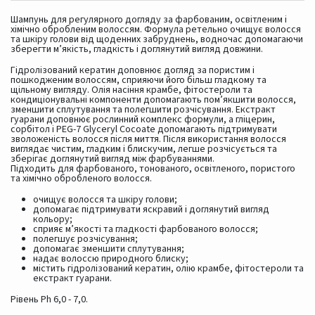
Шампунь для регулярного догляду за фарбованим, освітленим і
хімічно обробленим волоссям. Формула ретельно очищує волосся
та шкіру голови від щоденних забруднень, водночас допомагаючи
зберегти м’якість, гладкість і доглянутий вигляд довжини.
Гідролізований кератин доповнює догляд за пористим і
пошкодженим волоссям, сприяючи його більш гладкому та
щільному вигляду. Олія насіння крамбе, фітостероли та
кондиціонувальні компоненти допомагають пом’якшити волосся,
зменшити сплутування та полегшити розчісування. Екстракт
гуарани доповнює рослинний комплекс формули, а гліцерин,
сорбітол і PEG-7 Glyceryl Cocoate допомагають підтримувати
зволоженість волосся після миття. Після використання волосся
виглядає чистим, гладким і блискучим, легше розчісується та
зберігає доглянутий вигляд між фарбуваннями.
Підходить для фарбованого, тонованого, освітленого, пористого
та хімічно обробленого волосся.
очищує волосся та шкіру голови;
допомагає підтримувати яскравий і доглянутий вигляд
кольору;
сприяє м’якості та гладкості фарбованого волосся;
полегшує розчісування;
допомагає зменшити сплутування;
надає волоссю природного блиску;
містить гідролізований кератин, олію крамбе, фітостероли та
екстракт гуарани.
Рівень Ph 6,0 - 7,0.