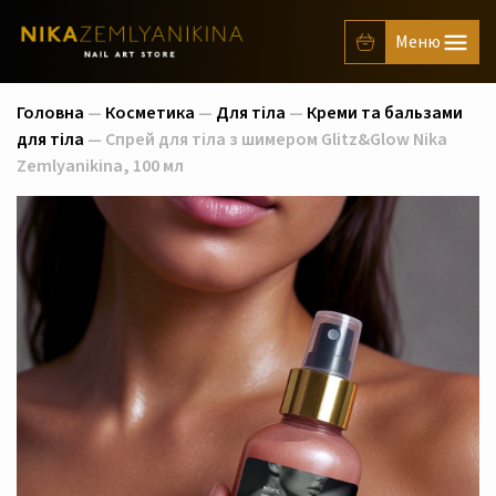
Головна
—
Косметика
—
Для тіла
—
Креми та бальзами
для тіла
— Спрей для тіла з шимером Glitz&Glow Nika
Zemlyanikina, 100 мл