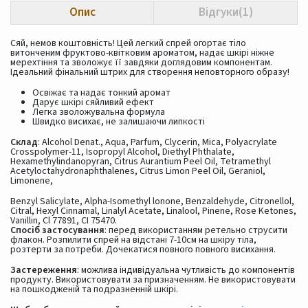
Опис
Відгуки(1)
Сяй, немов коштовність! Цей легкий спрей огортає тіло
витонченим фруктово-квітковим ароматом, надає шкірі ніжне
мерехтіння та зволожує її завдяки доглядовим компонентам.
Ідеальний фінальний штрих для створення неповторного образу!
Освіжає та надає тонкий аромат
Дарує шкірі сяйливий ефект
Легка зволожувальна формула
Швидко висихає, не залишаючи липкості
Склад
: Alcohol Denat., Aqua, Parfum, Clycerin, Mica, Polyacrylate
Crosspolymer-11, Isopropyl Alcohol, Diethyl Phthalate,
Hexamethylindanopyran, Citrus Aurantium Peel Oil, Tetramethyl
Acetyloctahydronaphthalenes, Citrus Limon Peel Oil, Geraniol,
Limonene,
Benzyl Salicylate, Alpha-Isomethyl lonone, Benzaldehyde, Citronellol,
Citral, Hexyl Cinnamal, Linalyl Acetate, Linalool, Pinene, Rose Ketones,
Vanillin, Cl 77891, CI 75470.
Спосіб застосування
: перед використанням ретельно струсити
флакон. Розпилити спрей на відстані 7-10см на шкіру тіла,
розтерти за потреби. Дочекатися повного повного висихання.
Застереження
: можлива індивідуальна чутливість до компонентів
продукту. Використовувати за призначенням. Не використовувати
на пошкодженій та подразненній шкірі.