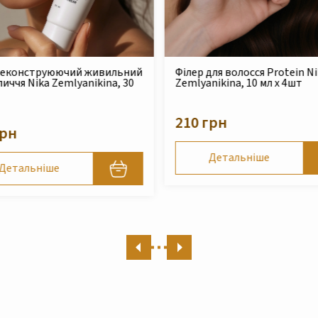
для волосся Protein Nika
Безсульфатний очищуючий
nikina, 10 мл x 4шт
шампунь для сухого та
пошкодженого волосся Nika
Zemlyanikina, 250 мл
грн
490 грн
Детальніше
Детальніше