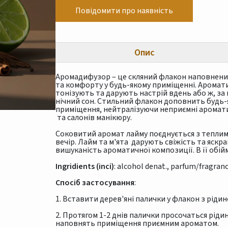
Повідомити про наявність
Опис
Аромадифузор – це скляний флакон наповнени
та комфорту у будь-якому приміщенні. Аромат
тонізують та дарують настрій вдень або ж, з
нічний сон. Стильний флакон доповнить будь-
приміщення, нейтралізуючи неприємні аромати.
та салонів манікюру.
Соковитий аромат лайму поєднується з теплим
вечір. Лайм та м'ята дарують свіжість та яскрав
вишуканість ароматичної композиції. В її обій
Ingridients (inci)
: alcohol denat., parfum/fragranc
Спосіб застосування
:
1. Вставити дерев'яні палички у флакон з рідин
2. Протягом 1-2 днів палички просочаться рі
наповнять приміщення приємним ароматом.