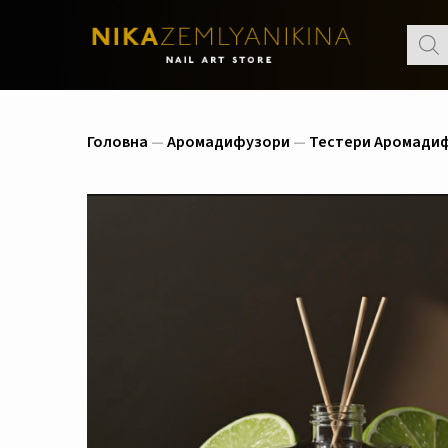
Пошу
товар
Головна
—
Аромадифузори
—
Тестери Аромадиф