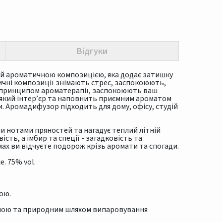
Відгуки
й ароматичною композицією, яка додає затишку
ичні композиції знімають стрес, заспокоюють,
а принципом ароматерапії, заспокоюють ваш
який інтер’єр та наповнить приємним ароматом
 Аромадифузор підходить для дому, офісу, студій
и нотами пряностей та нагадує теплий літній
ість, а імбир та спеції - загадковість та
мах ви відчуєте подорож крізь аромати та спогади.
e. 75% vol.
ою.
диною та природним шляхом випаровування