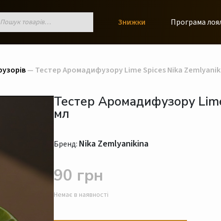
к
Знижки
Програма лоя
ів
узорів
— Тестер Аромадифузору Lime Spices Nika Zemlyaniki
Тестер Аромадифузору Lime 
мл
Nika Zemlyanikina
Бренд:
90 грн
Немає в наявності