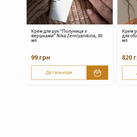
Крем реконструюючий живильний
Філер 
na, 30
для обличчя Nika Zemlyanikina, 30
Zemlya
мл
210 
820 грн
Детальніше