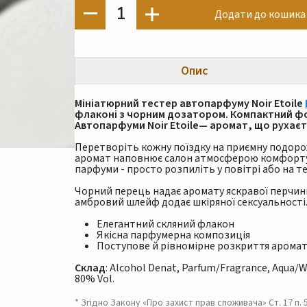
1
Додати до кошика
Опис
Мініатюрний тестер автопарфуму Noir Etoile
флаконі з чорним дозатором. Компактний ф
Автопарфуми Noir Etoile— аромат, що рухаєт
Перетворіть кожну поїздку на приємну подоро
аромат наповнює салон атмосферою комфорту,
парфуми - просто розпиліть у повітрі або на т
Чорний перець надає аромату яскравої перчин
амбровий шлейф додає шкіряної сексуальності.
Елегантний скляний флакон
Якісна парфумерна композиція
Поступове й рівномірне розкриття арома
Склад
: Alcohol Denat, Parfum/Fragrance, Aqua/Wat
80% Vol.
* Згідно Закону «Про захист прав споживача» Ст. 17 п