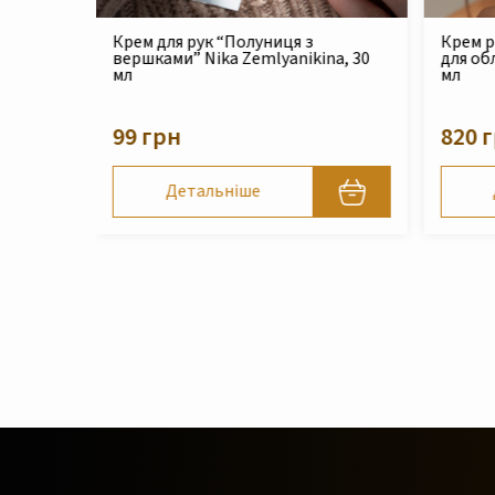
 “Полуниця з
Крем реконструюючий живильни
ka Zemlyanikina, 30
для обличчя Nika Zemlyanikina, 30
мл
820 грн
ьніше
Детальніше