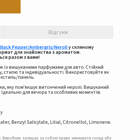
Відгуки
Black Pepper/Ambergris/Neroli
у скляному
ормат для знайомства з ароматом.
ься разом з вами!
ж із вишуканими парфумами для авто. Стійкий
 стилю та індивідуальності. Використовуйте як
екстиль/панель.
ки, яку пом’якшує витончений неролі. Вишуканий
 Ідеально для вечора та особливих моментів.
ту
er, Benzyl Salicylate, Lilial, Citronellol, Limonene.
. 5: Виробник залишає за собою право змінювати склад або