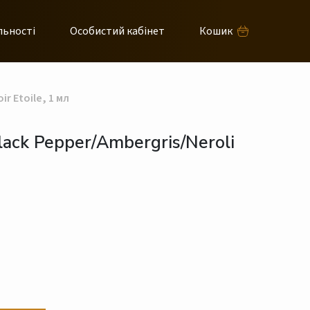
льності
Особистий кабінет
Кошик
r Etoile, 1 мл
ack Pepper/Ambergris/Neroli