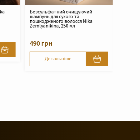
ий очищуючий
Ремувер для кутикули Cuticle
ухого та
Fighter Nika Zemlyanikina, 30 мл
 волосся Nika
250 мл
200 грн
Детальніше
ніше