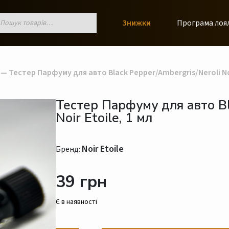
к
Знижки
Програма лоя
ів
— Тестер Парфуму для авто Black Pepper/Ambergris/Neroli Noi
Тестер Парфуму для авто Bl
Noir Etoile, 1 мл
Noir Etoile
Бренд:
39 грн
Є в наявності