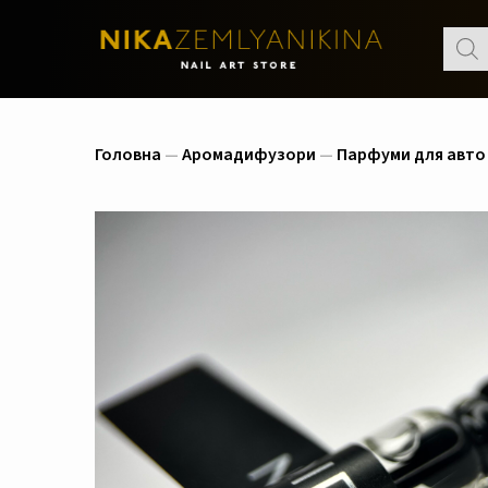
Пошу
товар
Головна
—
Аромадифузори
—
Парфуми для авто