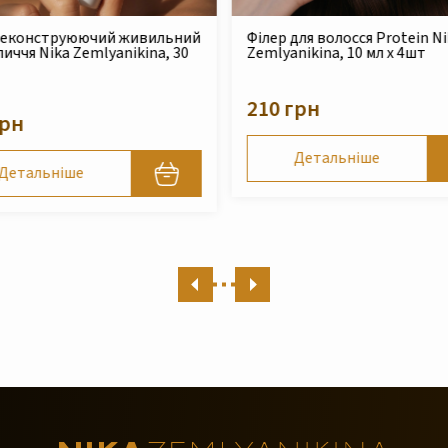
й
Філер для волосся Protein Nika
Безсульфатн
Zemlyanikina, 10 мл x 4шт
шампунь для с
пошкодженого
Zemlyanikina, 
210 грн
490 грн
Детальніше
Деталь