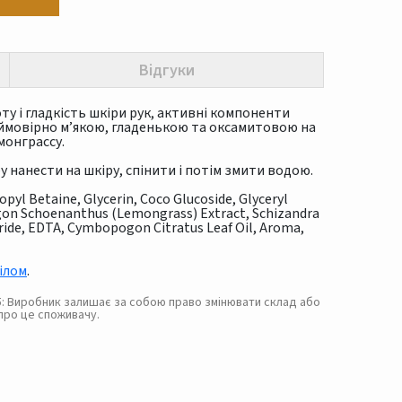
Відгуки
у і гладкість шкіри рук, активні компоненти
еймовірно м’якою, гладенькою та оксамитовою на
монграссу.
бу нанести на шкіру, спінити і потім змити водою.
pyl Betaine, Glycerin, Coco Glucoside, Glyceryl
on Schoenanthus (Lemongrass) Extract, Schizandra
oride, EDTA, Cymbopogon Citratus Leaf Oil, Aroma,
тілом
.
. 5: Виробник залишає за собою право змінювати склад або
про це споживачу.