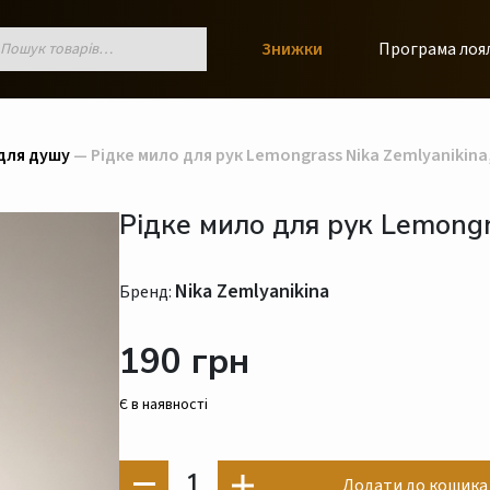
к
Знижки
Програма лоя
ів
 для душу
— Рідке мило для рук Lemongrass Nika Zemlyanikina,
Рідке мило для рук Lemongr
Nika Zemlyanikina
Бренд:
190 грн
Є в наявності
1
Додати до кошика