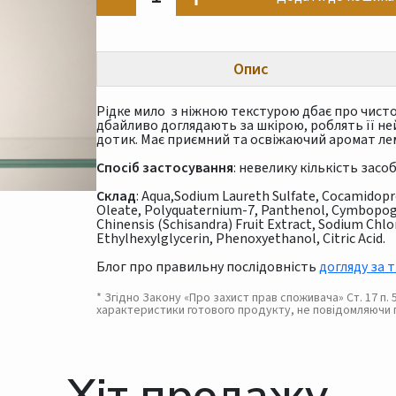
Опис
Рідке мило з ніжною текстурою дбає про чистот
дбайливо доглядають за шкірою, роблять її н
дотик. Має приємний та освіжаючий аромат ле
Спосіб застосування
: невелику кількість засо
Склад
: Aqua,Sodium Laureth Sulfate, Cocamidopro
Oleate, Polyquaternium-7, Panthenol, Cymbopog
Chinensis (Schisandra) Fruit Extract, Sodium Chl
Ethylhexylglycerin, Phenoxyethanol, Citric Acid.
Блог про правильну послідовність
догляду за 
* Згідно Закону «Про захист прав споживача» Ст. 17 п
характеристики готового продукту, не повідомляючи 
Хіт продажу