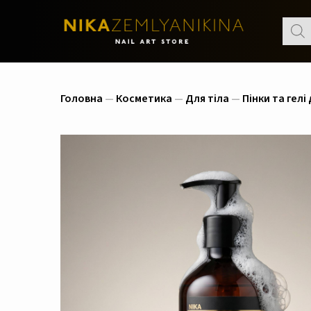
Пошу
товар
Головна
—
Косметика
—
Для тіла
—
Пінки та гелі