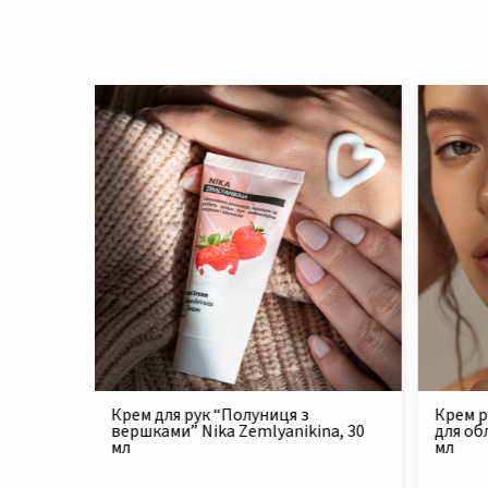
иця з
Крем реконструюючий живильний
anikina, 30
для обличчя Nika Zemlyanikina, 30
мл