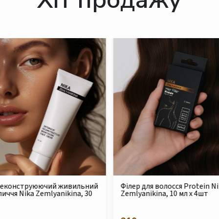
Філер для волосся Protein Nika
Безсульфатний очищ
Zemlyanikina, 10 мл x 4шт
шампунь для сухого т
пошкодженого волосс
Zemlyanikina, 250 мл