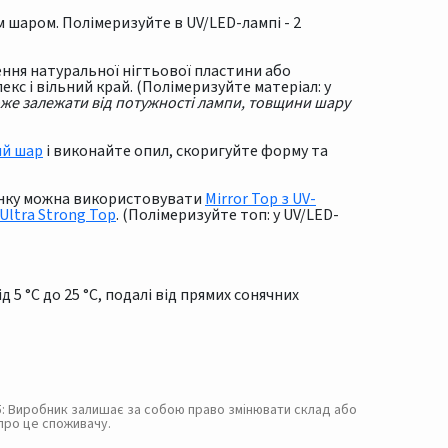
шаром. Полімеризуйте в UV/LED-лампі - 2
лення натуральної нігтьової пластини або
кс і вільний край. (Полімеризуйте матеріал: у
оже залежати від потужності лампи, товщини шару
ий шар
і виконайте опил, скоригуйте форму та
тінку можна використовувати
Mirror Top з UV-
Ultra Strong Top
. (Полімеризуйте топ: у UV/LED-
 5 °C до 25 °C, подалі від прямих сонячних
. 5: Виробник залишає за собою право змінювати склад або
про це споживачу.