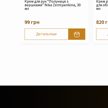
Крем реконструюючий живильний
Філер 
na, 30
для обличчя Nika Zemlyanikina, 30
Zemlya
мл
210 
820 грн
Детальніше