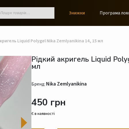
к
Знижки
Програма лоя
ів
ригель Liquid Polygel Nika Zemlyanikina 14, 15 мл
Рідкий акригель Liquid Poly
мл
Nika Zemlyanikina
Бренд:
450 грн
Є в наявності