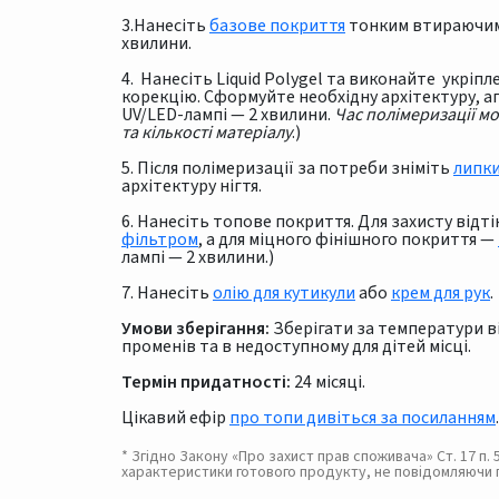
3.Нанесіть
базове покриття
тонким втираючим 
хвилини.
4. Нанесіть Liquid Polygel та виконайте укріп
корекцію. Cформуйте необхідну архітектуру, апе
UV/LED-лампі — 2 хвилини.
Час полімеризації м
та кількості матеріалу
.)
5. Після полімеризації за потреби зніміть
липк
архітектуру нігтя.
6. Нанесіть топове покриття. Для захисту від
фільтром
, а для міцного фінішного покриття —
лампі — 2 хвилини.)
7. Нанесіть
олію для кутикули
або
крем для рук
.
Умови зберігання:
Зберігати за температури від
променів та в недоступному для дітей місці.
Термін придатності:
24 місяці.
Цікавий ефір
про топи дивіться за посиланням
.
* Згідно Закону «Про захист прав споживача» Ст. 17 п
характеристики готового продукту, не повідомляючи 