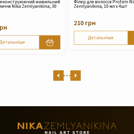
для волосся Protein Nika
Безсульфатний очищуючий
nikina, 10 мл x 4шт
шампунь для сухого та
пошкодженого волосся Nika
Zemlyanikina, 250 мл
грн
490 грн
Детальніше
Детальніше