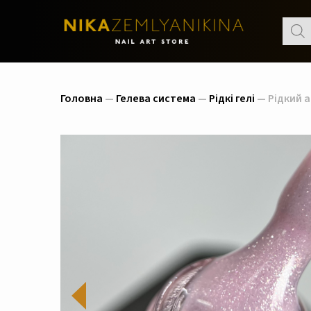
Пошу
товар
Головна
—
Гелева система
—
Рідкі гелі
— Рідкий ак