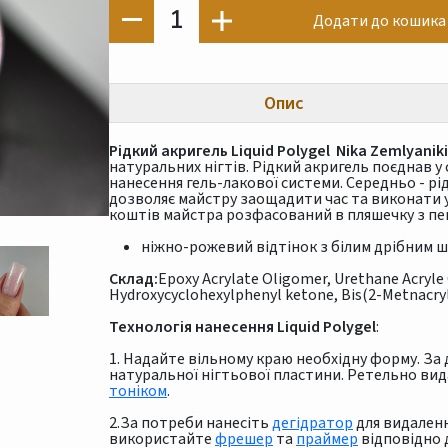
1
Додати до кошика
Опис
Рідкий акригель Liquid Polygel Nika Zemlyanik
натуральних нігтів. Рідкий акригель поєднав у
нанесення гель-лакової системи. Середньо - р
дозволяє майстру заощадити час та виконати ук
коштів майстра розфасований в пляшечку з пе
ніжно-рожевий відтінок з білим дрібним 
Склад:
Epoxy Acrylate Oligomer, Urethane Acryle
Hydroxycyclohexylphenyl ketone, Bis(2-Metnacry
Технологія нанесення Liquid Polygel
:
1. Надайте вільному краю необхідну форму. З
натуральної нігтьової пластини. Ретельно вид
тоніком
.
2.За потреби нанесіть
дегідратор
для видаленн
використайте
фрешер
та
праймер
відповідно д