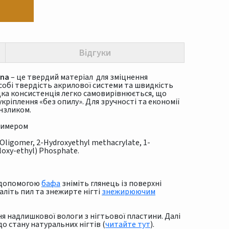
Відгуки
ina
– це твердий матеріал для зміцнення
 собі твердість акрилової системи та швидкість
ідка консистенція легко самовирівнюється, що
ріплення «без опилу». Для зручності та економії
нзликом.
шимером
 Oligomer, 2-Hydroxyethyl methacrylate, 1-
loxy-ethyl) Phosphate.
а допомогою
бафа
зніміть глянець із поверхні
аліть пил та знежирте нігті
знежирюючим
я надлишкової вологи з нігтьової пластини. Далі
о стану натуральних нігтів (
читайте тут
).