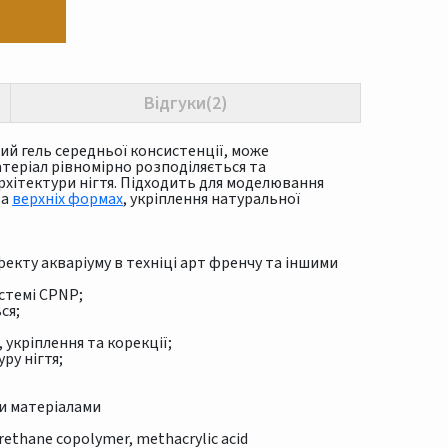
Відгуки(2)
й гель середньої консистенції, може
теріал рівномірно розподіляється та
хітектури нігтя. Підходить для моделювання
та
верхніх формах
, укріплення натуральної
екту акваріуму в техніці арт френчу та іншими
стемі CPNP;
ся;
укріплення та корекції;
ру нігтя;
и матеріалами
)/urethane copolymer, methacrylic acid