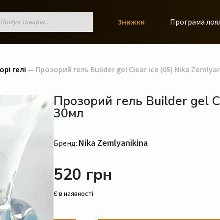
к
Знижки
Програма лоя
ів
рі гелі
— Прозорий гель Builder gel Clear ice (05) Nika Zemlya
Прозорий гель Builder gel Cl
30мл
Nika Zemlyanikina
Бренд:
520 грн
Є в наявності