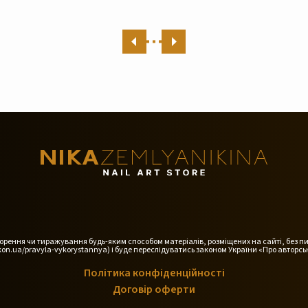
дтворення чи тиражування будь-яким способом матеріалів, розміщених на сайті, без п
on.ua/pravyla-vykorystannya) і буде переслідуватись законом України «Про авторськ
Політика конфіденційності
Договір оферти