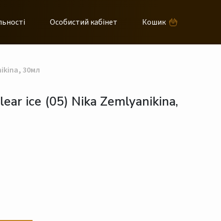
льності
Особистий кабінет
Кошик
nikina, 30мл
ear ice (05) Nika Zemlyanikina,