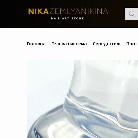
Пошу
товар
Головна
—
Гелева система
—
Середні гелі
—
Прозо