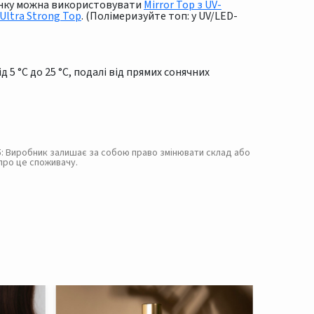
тінку можна використовувати
Mirror Top з UV-
Ultra Strong Top
. (Полімеризуйте топ: у UV/LED-
 5 °C до 25 °C, подалі від прямих сонячних
. 5: Виробник залишає за собою право змінювати склад або
про це споживачу.