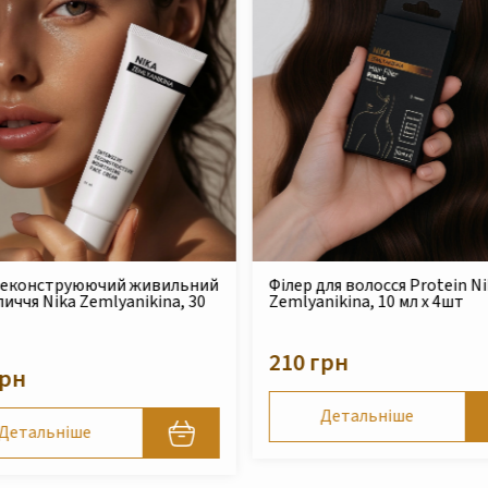
для волосся Protein Nika
Безсульфатний очищуючий
nikina, 10 мл x 4шт
шампунь для сухого та
пошкодженого волосся Nika
Zemlyanikina, 250 мл
грн
490 грн
Детальніше
Детальніше