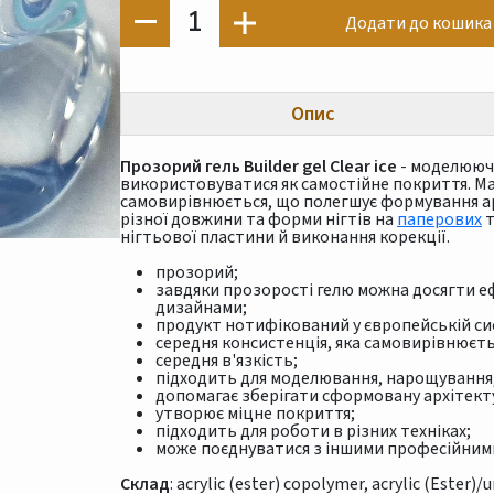
1
Додати до кошика
Опис
Прозорий гель Builder gel Clear ice
- моделюючи
використовуватися як самостійне покриття. Ма
самовирівнюється, що полегшує формування ар
різної довжини та форми нігтів на
паперових
нігтьової пластини й виконання корекції.
прозорий;
завдяки прозорості гелю можна досягти еф
дизайнами;
продукт нотифікований у європейській си
середня консистенція, яка самовирівнюєть
середня в'язкість;
підходить для моделювання, нарощування, 
допомагає зберігати сформовану архітекту
утворює міцне покриття;
підходить для роботи в різних техніках;
може поєднуватися з іншими професійним
Склад
: acrylic (ester) copolymer, acrylic (Ester