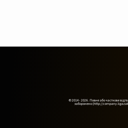
© 2014 - 2026 . Повне або часткове ві
заборонено (http://company.ligazak