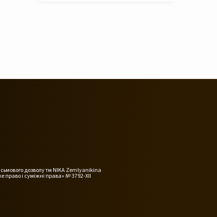
исьмового дозволу тм NIKA Zemlyanikina
е право і суміжні права» № 3792-XII