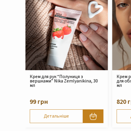
Крем реконструюючий живильний
Філер 
na, 30
для обличчя Nika Zemlyanikina, 30
Zemlya
мл
210 
820 грн
Детальніше