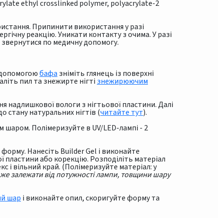
late ethyl crosslinked polymer, polyacrylate-2
ристання. Припинити використання у разі
гічну реакцію. Уникати контакту з очима. У разі
 звернутися по медичну допомогу.
а допомогою
бафа
зніміть глянець із поверхні
аліть пил та знежирте нігті
знежирюючим
я надлишкової вологи з нігтьової пластини. Далі
о стану натуральних нігтів (
читайте тут
).
шаром. Полімеризуйте в UV/LED-лампі - 2
форму. Нанесіть Builder Gel і виконайте
ї пластини або корекцію. Розподіліть матеріал
кс і вільний край. (Полімеризуйте матеріал: у
оже залежати від потужності лампи, товщини шару
ий шар
і виконайте опил, скоригуйте форму та