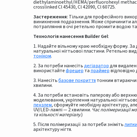
diethylaminoethyl/HEMA/perfluorohexyl methacry
crosslinked Cl 45430, Cl 42090, Cl 60725.
Застереження:
Тільки для професійного вико
виникнення подразнення. Може спричинити алер
потрапляння в очі ретельно промити водою та
Технологія нанесення Builder Gel
:
1. Надайте вільному краю необхідну форму. З
натуральної нігтьової пластини. Ретельно вид
тоніком
.
2. За потреби нанесіть
дегідратор
для видаленн
використайте
фрешер
та
праймер
відповідно д
3. Нанесіть
базове покриття
тонким втираючим 
хвилини.
4. За потреби встановіть паперову або верхню 
моделювання, укріплення натуральної нігтьово
пензлем
, сформуйте необхідну архітектуру, апе
UV/LED-лампі — 2 хвилини.
Час полімеризації м
та кількості матеріалу
.)
5. Після полімеризації за потреби зніміть
липк
архітектуру нігтя.