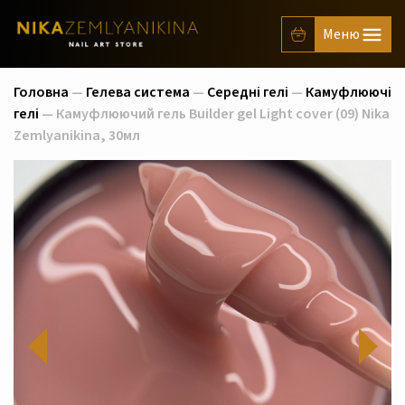
Головна
—
Гелева система
—
Середні гелі
—
Камуфлюючі
гелі
— Камуфлюючий гель Builder gel Light cover (09) Nika
Zemlyanikina, 30мл