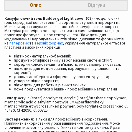
Опис
Відгуки
Камуфлюючий гель Builder gel Light cover (09)
- моделюючий
гель середньої консистенції із середнім ступенем перекриття.
Може використовуватися як самостійне камуфлююче покриття.
Матеріал рівномірно розподіляється та самовирівнюється, що
полегшує формування архітектури нігтя. Підходить для
моделювання і нарощування нігтів різної довжини та форми нігтів
на
паперових
та
верхніх формах
, укріплення натуральної нігтьової
пластини й виконання корекції.
відтінок - натурально-бежевий;
продукт нотифікований у європейській системі CPNP:
середня консистенція та в'язкість, яка самовирівнюється;
підходить для моделювання, нарощування, укріплення та
корекції;
допомагає зберігати сформовану архітектуру нігтя;
утворює міцне покриття;
підходить для роботи в різних техніках;
може поєднуватися з іншими професійними матеріалами
Склад
: acrylic (ester) copolymer, acrylic (Ester)/urethane copolymer,
methacrylic acid diethylaminoethyl/HEMA/perfluorohexyl
methacrylate ethyl crosslinked polymer, polyacrylate-2 crosslinked Cl
45430, Cl 42090, Cl 60725.
Застереження:
Тільки для професійного використання.
Припинити використання у разі виникнення подразнення. Може
спричинити алергічну реакцію. Уникати контакту з очима. У разі
потрапляння в очі ретельно промити водою та звернутися по