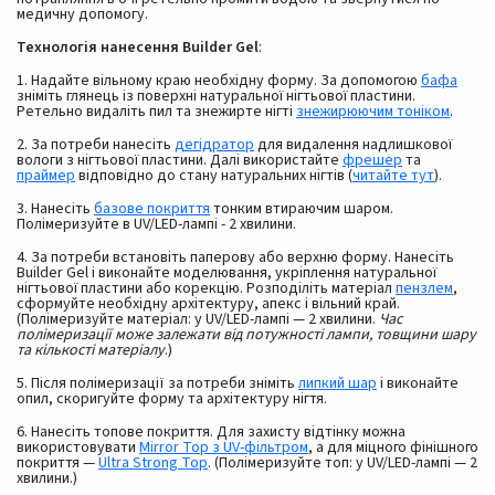
медичну допомогу.
Технологія нанесення Builder Gel
:
1. Надайте вільному краю необхідну форму. За допомогою
бафа
зніміть глянець із поверхні натуральної нігтьової пластини.
Ретельно видаліть пил та знежирте нігті
знежирюючим тоніком
.
2. За потреби нанесіть
дегідратор
для видалення надлишкової
вологи з нігтьової пластини. Далі використайте
фрешер
та
праймер
відповідно до стану натуральних нігтів (
читайте тут
).
3. Нанесіть
базове покриття
тонким втираючим шаром.
Полімеризуйте в UV/LED-лампі - 2 хвилини.
4. За потреби встановіть паперову або верхню форму. Нанесіть
Builder Gel і виконайте моделювання, укріплення натуральної
нігтьової пластини або корекцію. Розподіліть матеріал
пензлем
,
сформуйте необхідну архітектуру, апекс і вільний край.
(Полімеризуйте матеріал: у UV/LED-лампі — 2 хвилини.
Час
полімеризації може залежати від потужності лампи, товщини шару
та кількості матеріалу
.)
5. Після полімеризації за потреби зніміть
липкий шар
і виконайте
опил, скоригуйте форму та архітектуру нігтя.
6. Нанесіть топове покриття. Для захисту відтінку можна
використовувати
Mirror Top з UV-фільтром
, а для міцного фінішного
покриття —
Ultra Strong Top
. (Полімеризуйте топ: у UV/LED-лампі — 2
хвилини.)