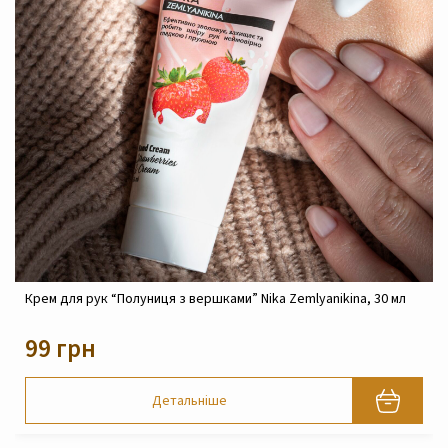
Крем для рук “Полуниця з вершками” Nika Zemlyanikina, 30 мл
Z
99 грн
Детальніше