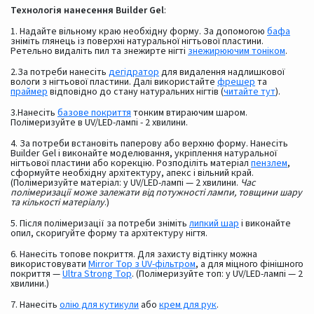
Технологія нанесення Builder Gel
:
1. Надайте вільному краю необхідну форму. За допомогою
бафа
зніміть глянець із поверхні натуральної нігтьової пластини.
Ретельно видаліть пил та знежирте нігті
знежирюючим тоніком
.
2.За потреби нанесіть
дегідратор
для видалення надлишкової
вологи з нігтьової пластини. Далі використайте
фрешер
та
праймер
відповідно до стану натуральних нігтів (
читайте тут
).
3.Нанесіть
базове покриття
тонким втираючим шаром.
Полімеризуйте в UV/LED-лампі - 2 хвилини.
4. За потреби встановіть паперову або верхню форму. Нанесіть
Builder Gel і виконайте моделювання, укріплення натуральної
нігтьової пластини або корекцію. Розподіліть матеріал
пензлем
,
сформуйте необхідну архітектуру, апекс і вільний край.
(Полімеризуйте матеріал: у UV/LED-лампі — 2 хвилини.
Час
полімеризації може залежати від потужності лампи, товщини шару
та кількості матеріалу
.)
5. Після полімеризації за потреби зніміть
липкий шар
і виконайте
опил, скоригуйте форму та архітектуру нігтя.
6. Нанесіть топове покриття. Для захисту відтінку можна
використовувати
Mirror Top з UV-фільтром
, а для міцного фінішного
покриття —
Ultra Strong Top
. (Полімеризуйте топ: у UV/LED-лампі — 2
хвилини.)
7. Нанесіть
олію для кутикули
або
крем для рук
.