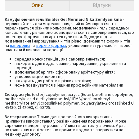
Опис
Відгуки
Камуфлюючий гель Builder Gel Mermaid Nika Zemlyanikina
-
перлинний гель для моделювання, який неймовірно сяє та
переливається різними кольорами. Моделюючий гель середньої
консистенції, рівномірно розподіляється та самовирівнюється, що
полегшує формування архітектури нігтя. Підходить для
моделювання і нарощування нігтів різної довжини та форми нігтів
на
паперових
та
верхніх формах
, укріплення натуральної нігтьової
пластини й виконання корекції.
середня консистенція , яка самовирівнюється;
підходить для моделювання, нарощування, укріплення та
корекції;
допомагає зберігати сформовану архітектуру нігтя;
утворює міцне покриття;
підходить для роботи в різних техніках;
може поєднуватися з іншими професійними матеріалами
Склад
: acrylic (ester) copolymer, acrylic (Ester)/urethane copolymer,
methacrylic acid diethylaminoethyl/HEMA/perfluorohexyl
methacrylate ethyl crosslinked polymer, polyacrylate-2 crosslinked Cl
45430, Cl 42090, Cl 60725.
Застереження:
Тільки для професійного використання.
Припинити використання у разі виникнення подразнення. Може
спричинити алергічну реакцію. Уникати контакту з очима. У разі
потрапляння в очі ретельно промити водою та звернутися по
медичну допомогу.