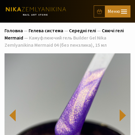
Головна
—
Гелева система
—
Середні гелі
—
Сяючі гелі
Mermaid
— Камуфлюючий гель Builder Gel Nika
Zemlyanikina Mermaid 04 (без пензлика), 15 мл