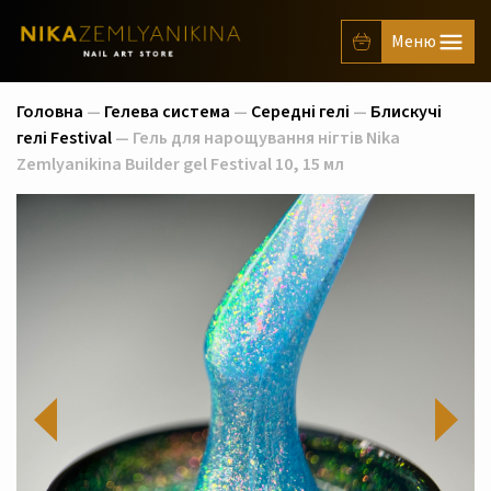
Головна
—
Гелева система
—
Середні гелі
—
Блискучі
гелі Festival
— Гель для нарощування нігтів Nika
Zemlyanikina Builder gel Festival 10, 15 мл