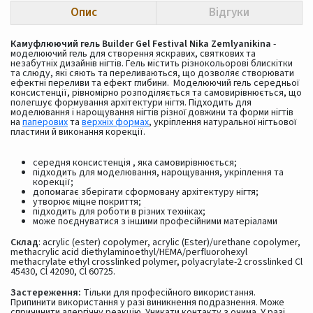
Опис
Відгуки
Камуфлюючий гель Builder Gel Festival Nika Zemlyanikina
-
моделюючий гель для створення яскравих, святкових та
незабутніх дизайнів нігтів. Гель містить різнокольорові блискітки
та слюду, які сяють та переливаються, що дозволяє створювати
ефектні переливи та ефект глибини. Моделюючий гель середньої
консистенції, рівномірно розподіляється та самовирівнюється, що
полегшує формування архітектури нігтя. Підходить для
моделювання і нарощування нігтів різної довжини та форми нігтів
на
паперових
та
верхніх формах
, укріплення натуральної нігтьової
пластини й виконання корекції.
середня консистенція , яка самовирівнюється;
підходить для моделювання, нарощування, укріплення та
корекції;
допомагає зберігати сформовану архітектуру нігтя;
утворює міцне покриття;
підходить для роботи в різних техніках;
може поєднуватися з іншими професійними матеріалами
Склад
: acrylic (ester) copolymer, acrylic (Ester)/urethane copolymer,
methacrylic acid diethylaminoethyl/HEMA/perfluorohexyl
methacrylate ethyl crosslinked polymer, polyacrylate-2 crosslinked Cl
45430, Cl 42090, Cl 60725.
Застереження:
Тільки для професійного використання.
Припинити використання у разі виникнення подразнення. Може
спричинити алергічну реакцію. Уникати контакту з очима. У разі