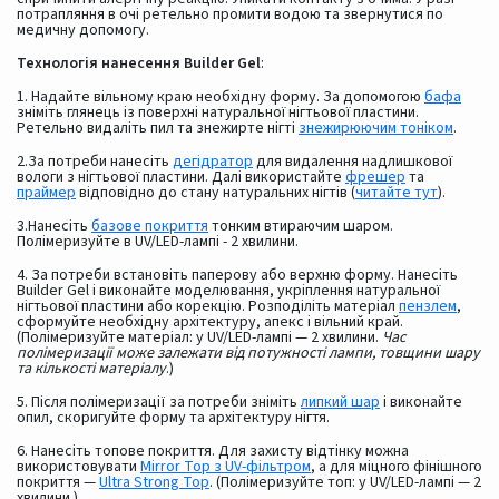
потрапляння в очі ретельно промити водою та звернутися по
медичну допомогу.
Технологія нанесення Builder Gel
:
1. Надайте вільному краю необхідну форму. За допомогою
бафа
зніміть глянець із поверхні натуральної нігтьової пластини.
Ретельно видаліть пил та знежирте нігті
знежирюючим тоніком
.
2.За потреби нанесіть
дегідратор
для видалення надлишкової
вологи з нігтьової пластини. Далі використайте
фрешер
та
праймер
відповідно до стану натуральних нігтів (
читайте тут
).
3.Нанесіть
базове покриття
тонким втираючим шаром.
Полімеризуйте в UV/LED-лампі - 2 хвилини.
4. За потреби встановіть паперову або верхню форму. Нанесіть
Builder Gel і виконайте моделювання, укріплення натуральної
нігтьової пластини або корекцію. Розподіліть матеріал
пензлем
,
сформуйте необхідну архітектуру, апекс і вільний край.
(Полімеризуйте матеріал: у UV/LED-лампі — 2 хвилини.
Час
полімеризації може залежати від потужності лампи, товщини шару
та кількості матеріалу
.)
5. Після полімеризації за потреби зніміть
липкий шар
і виконайте
опил, скоригуйте форму та архітектуру нігтя.
6. Нанесіть топове покриття. Для захисту відтінку можна
використовувати
Mirror Top з UV-фільтром
, а для міцного фінішного
покриття —
Ultra Strong Top
. (Полімеризуйте топ: у UV/LED-лампі — 2
хвилини.)