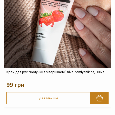
Крем для рук “Полуниця з вершками” Nika Zemlyanikina, 30 мл
Z
99 грн
Детальніше